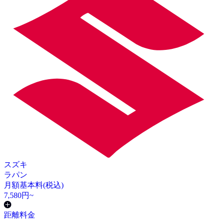
スズキ
ラパン
月額基本料(税込)
7,580
円~
距離料金