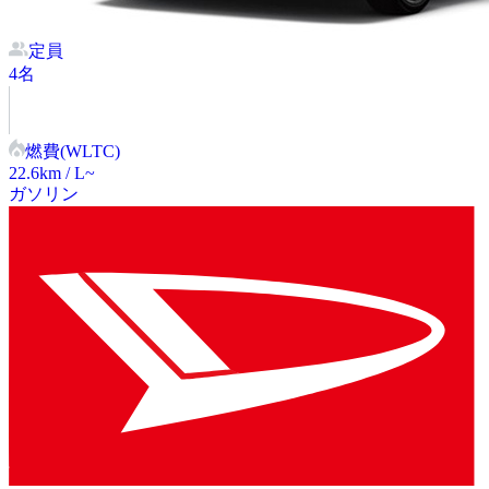
定員
4
名
燃費(WLTC)
22.6
km / L~
ガソリン