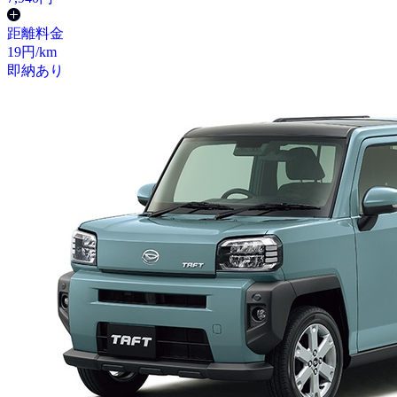
距離料金
19
円/km
即納あり