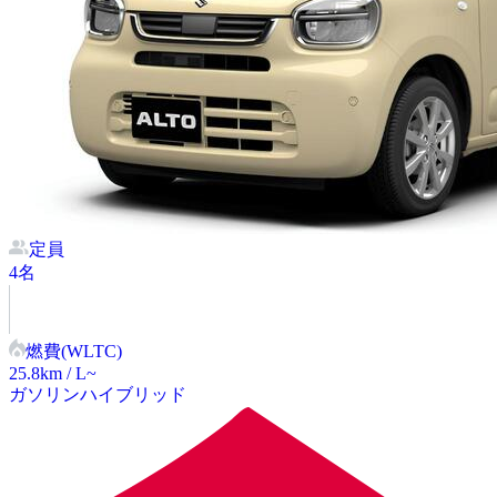
定員
4
名
燃費(WLTC)
25.8
km / L~
ガソリン
ハイブリッド