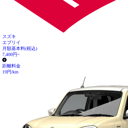
スズキ
エブリイ
月額基本料(税込)
7,400
円~
距離料金
19
円/km