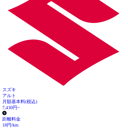
スズキ
アルト
月額基本料(税込)
7,430
円~
距離料金
18
円/km