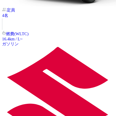
定員
4
名
燃費(WLTC)
16.4
km / L~
ガソリン