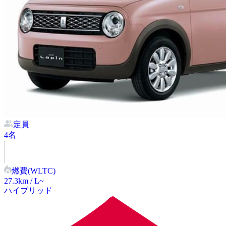
定員
4
名
燃費(WLTC)
27.3
km / L~
ハイブリッド