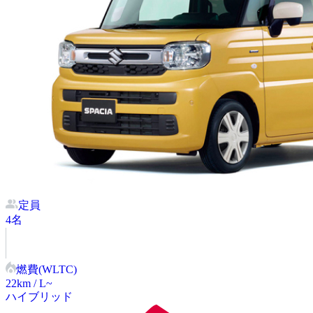
定員
4
名
燃費(WLTC)
22
km / L~
ハイブリッド