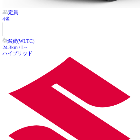
定員
4
名
燃費(WLTC)
24.3
km / L~
ハイブリッド