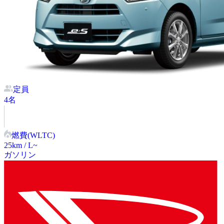
定員
4
名
燃費(WLTC)
25
km / L~
ガソリン