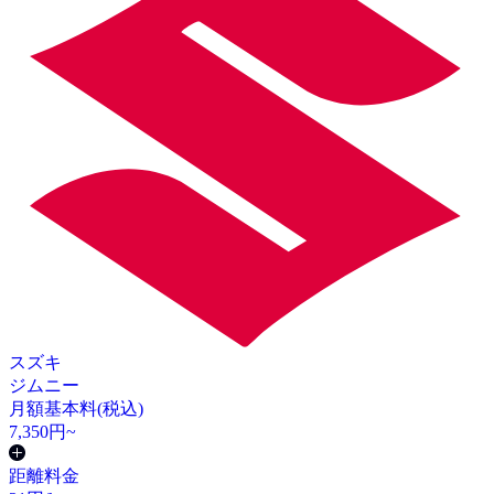
スズキ
ジムニー
月額基本料(税込)
7,350
円~
距離料金