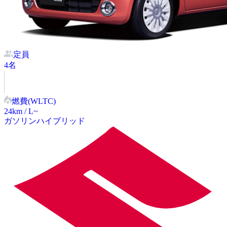
定員
4
名
燃費(WLTC)
24
km / L~
ガソリン
ハイブリッド