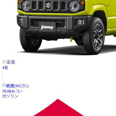
定員
4
名
燃費(WLTC)
16.6
km / L~
ガソリン