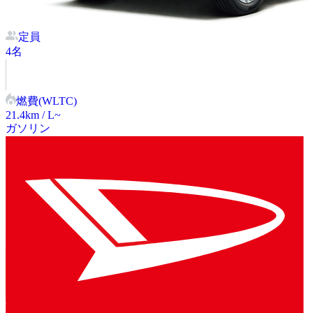
定員
4
名
燃費(WLTC)
21.4
km / L~
ガソリン