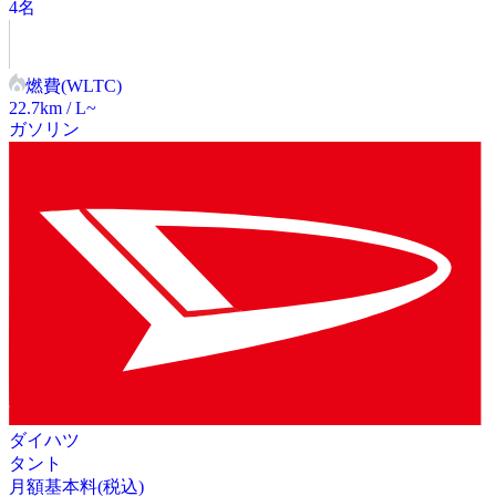
4
名
燃費(WLTC)
22.7
km / L~
ガソリン
ダイハツ
タント
月額基本料(税込)