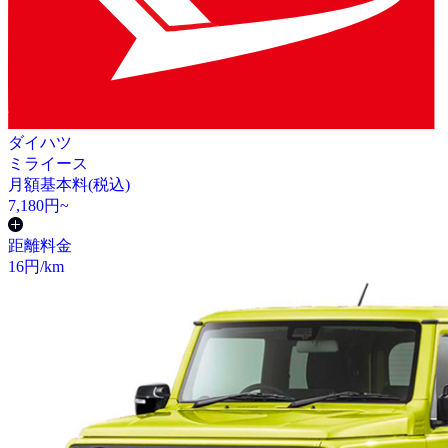
ダイハツ
ミライース
月額基本料(税込)
7,180
円~
距離料金
16
円/km