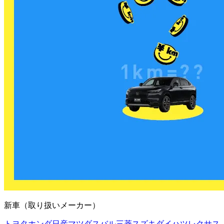
新車（取り扱いメーカー）
トヨタ
ホンダ
日産
マツダ
スバル
三菱
スズキ
ダイハツ
レクサス