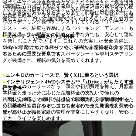
減ブレーキ、車線逸脱警告システムなどが含まれ、高速道路
だ瞬間から力強いトルクを発揮し、高速道路の合流や追い越
での渋滞から日常の運転まで、あらゆるシーンでドライバー
しでも余裕のある走りを楽しめます。同時に燃料経済性にも
の負担を軽減し、安全運転をサポートします。さらに、後退
優れており、日々の維持費を抑えられる点も大きな魅力で
時のステアリング操作をアシストしてくれる「リバース・ア
す。
シスト」や、駐車を容易にする「パーキング・アシスト」も
標準装備。狭い場所での駐車が苦手な方でも、安心して運転
●
スポーティで洗練された内外装
を楽しむことができます。これらの充実した安全装備は、
BMWの「駆けぬける歓び」を、確固たる安心感の上で実現
M Sport専用のエアロパーツやホイールが精悍な印象を与え
するための重要な要素です。
るとともに、インテリアもスポーツシートや専用ステアリン
グが装備され、運転の気分を高めてくれます。
●
エンキロのカーリースで、賢くX1に乗るという選択
●
インテリジェント4WDシステム**「xDrive」がもたらす走
エンキロのカーリースなら、頭金や初期費用を抑え、月額基
行安定性**
本料金と走った分に応じた距離料金の支払いで憧れの
「X1」に乗ることができます。自動車税、自賠責保険料を
路面状況に応じて瞬時に前後輪の駆動力配分を最適化するた
月額基本料金に含めることもできるので、突発的な出費の心
め、雨の日や滑りやすい道でも安定した走りを実現し、安心
配がありません。家計の管理が非常にしやすくなり、安心し
感が高いのが特長です。
てカーライフを楽しめます。
また、契約期間や走行距離もあなたのライフスタイルに合わ
せて柔軟に選べるため、無理なく「X1」のある生活を始め