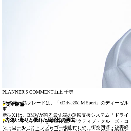
広大なラゲッジスペースは、キャンプ用品やゴルフバッグな
ど、大きな荷物も難なく積み込むことができ、あらゆるシー
ンでその実用性を発揮します。
●
燃費と走行性能
X1 xDrive20d（ディーゼルモデル）
最新のクリーンディーゼルエンジンは、低回転から発生する
力強いトルクが特徴。アクセルを少し踏み込むだけで、車体
をグイグイと前に押し出す感覚は、長距離移動や坂道で大き
なアドバンテージとなります。19.5km/L（WLTCモード）と
いう優れた燃費性能も、経済的で大きな魅力です。
PLANNER'S COMMENT
山上 千尋
X1の売れ筋グレードは、「xDrive20d M Sport」のディーゼル
●
安全装備
車
新型X1は、BMWが誇る最先端の運転支援システム「ドライ
●
力強い走りと優れた経済性の両立
ビング・アシスト」を標準装備。アクティブ・クルーズ・コ
ントロール（ストップ＆ゴー機能付）や、衝突回避・被害軽
パワフルなクリーンディーゼルエンジンは、アクセルを踏ん