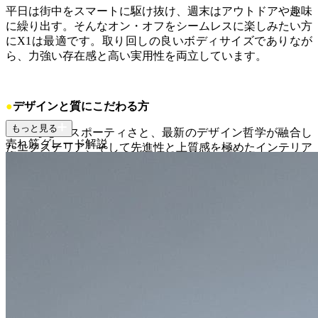
平日は街中をスマートに駆け抜け、週末はアウトドアや趣味
に繰り出す。そんなオン・オフをシームレスに楽しみたい方
にX1は最適です。取り回しの良いボディサイズでありなが
ら、力強い存在感と高い実用性を両立しています。
●
デザインと質にこだわる方
もっと見る
BMWらしいスポーティさと、最新のデザイン哲学が融合し
売れ筋グレード解説
たエクステリア、そして先進性と上質感を極めたインテリア
は、ドライブ空間を優雅のものにします。日常の移動時間で
さえ、特別な体験へと昇華させたい方にぴったりです。
●
最先端のテクノロジーを求めるファミリー
広くなった室内空間と最新のデジタル体験を提供するBMW
カーブド・ディスプレイは、同乗する家族にも快適さと楽し
さをもたらします。最高水準の安全装備は、大切な家族を守
るための心強いパートナーとなるでしょう。