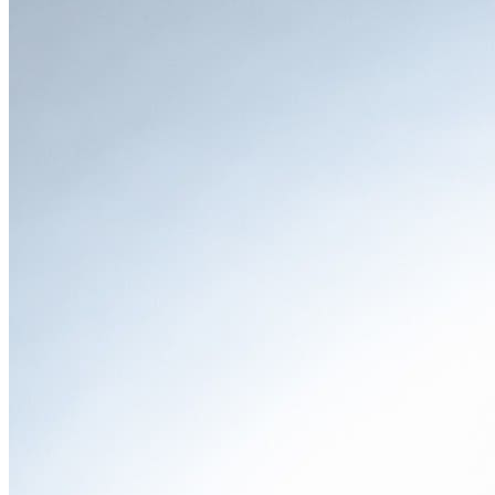
させ、アクティブなライフスタイルを想起させます。隅々に
までこだわり抜かれたデザインは、日常の風景に溶け込みな
がらも、確かな個性を主張します。
●
インテリア
ドアを開けた瞬間に広がるのは、ドライバーを包み込むよう
に設計された、先進的かつ上質なインテリア空間です。最大
のハイライトは、10.25インチのインフォメーション・ディ
スプレイと、10.7インチのコントロール・ディスプレイを一
体化させた「BMWカーブド・ディスプレイ」でしょう。物
理的なボタンを大幅に削減し、ほとんどの操作をタッチや音
声で行う「BMW iDrive」は、直感的で未来的な操作体験を
提供します。センターコンソールは、従来のシフトレバーに
代わり、小さなスイッチ式のセレクターが採用され、アーム
レストが宙に浮いたように見える「フローティング・アーム
レスト」が特徴的です。これにより、すっきりとした見た目
と、実用的な収納スペースを生み出しています。先代モデル
に比べてボディサイズが拡大された恩恵は、室内空間の広さ
にも表れています。特に後席の足元や頭上空間には余裕が生
まれ、大人でも快適にくつろげるスペースを確保。40:20:40
の分割可倒式リアシートと、通常時540L、最大1,600Lという