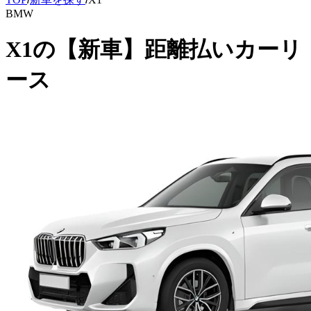
BMW
X1
の
【新車】距離払いカーリ
ース