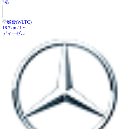
5
名
燃費(WLTC)
16.3
km / L~
ディーゼル