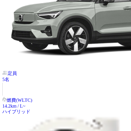
定員
5
名
燃費(WLTC)
14.2
km / L~
ハイブリッド