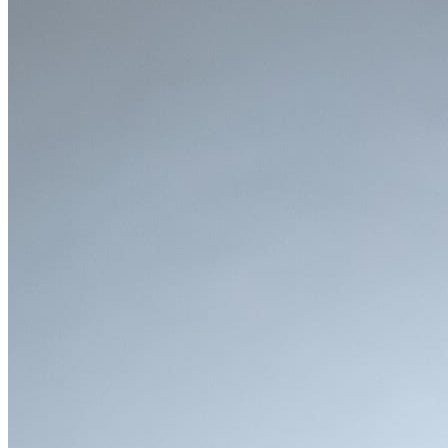
X1の魅力
●
エクステリア
新型X1のエクステリアは、一目で新世代のBMWとわかる力
強くモダンなデザインが特徴です。フロントマスクの主役
は、大型化され、ほぼ正方形に近い形状となった一体型のキ
ドニー・グリル。このグリルが、X1に圧倒的な存在感と自
信に満ちた表情を与えています。サイドビューは、SAVらし
い力強いシルエットが印象的です。切り詰められた短いオー
バーハングと、長く伸びやかなルーフラインがダイナミック
なプロポーションを形成。ドアハンドルはボディパネルに一
体化されたフラッシュ・ハンドルを採用し、空力性能の向上
と、すっきりとして洗練された見た目を両立しています。リ
アデザインも、立体的なLEDテールライトがワイドで安定感
のあるスタンスを強調。ボディ下部のブラックのパーツやア
ンダーガード風のデザインが、オフロード性能の高さを感じ