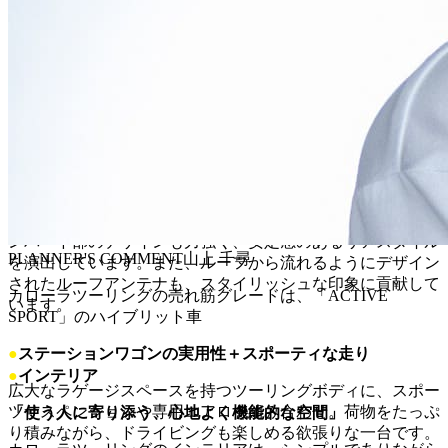
かって絞り込まれるキャビンが、ステーションワゴンであり
ながらクーペのようなスタイリッシュさを表現しています。
タイヤを四隅に配置したことで、安定感のあるフォルムと、
居住空間の確保を両立。ドア下部やフェンダーアーチに施さ
れた抑揚のあるプレスラインは、光の当たり方によって様々
な表情を見せ、見る人に躍動感を与えます。ルーフエンドに
一体化したルーフスポイラーも、デザインのアクセントとし
てスポーティな印象を高めます。
リアビューは、横方向に伸びるLEDリアコンビネーションラ
ンプがワイド感を強調し、後続車に強い印象を与えます。バ
ンパー下部のデザインも力強く、安定感のあるリアスタイル
PLANNER'S COMMENT
山上 千尋
を演出しています。また、ルーフから流れるようにデザイン
されたルーフアンテナも、スタイリッシュな印象に貢献して
カローラツーリングの売れ筋グレードは、「ACTIVE
います。
SPORT」のハイブリット車
●
ステーションワゴンの実用性＋スポーティな走り
●
インテリア
広大なラゲージスペースを持つツーリングボディに、スポー
ツサスペンションや専用エアロを組み合わせ。荷物をたっぷ
「使う人に寄り添う、心地よく機能的な空間」
り積みながら、ドライビングも楽しめる欲張りな一台です。