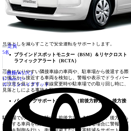
などでの運転疲労を軽減します。停止まで対応するため、よ
り快適な渋滞走行が可能です。特にストップ＆ゴーの多い日
本の交通環境において、大きな安心感を提供します。
ロードサインアシスト（RSA）
カメラで認識した道路標識をディスプレイに表示し、標識の
見落としを減らすことで安全運転をサポートします。
定員
5
名
ブラインドスポットモニター（BSM）＆リヤクロスト
ラフィックアラート（RCTA）
死角になりやすい隣接車線の車両や、駐車場から後退する際
燃費(WLTC)
に後方から接近する車両を検知し、警報や表示でドライバー
17.3
km / L~
に注意を促します。車線変更時や駐車場での取り回し時に、
ガソリン
ハイブリッド
見落としによる事故を防ぎます。
パーキングサポートブレーキ（前後方静止物、後方接
近車両）
駐車場での取り回し時に、前後方にある静止物や、後方から
接近する車両を検知して、衝突の危険がある場合に警報やブ
レーキ制御を行い、衝突回避または被害軽減をサポートしま