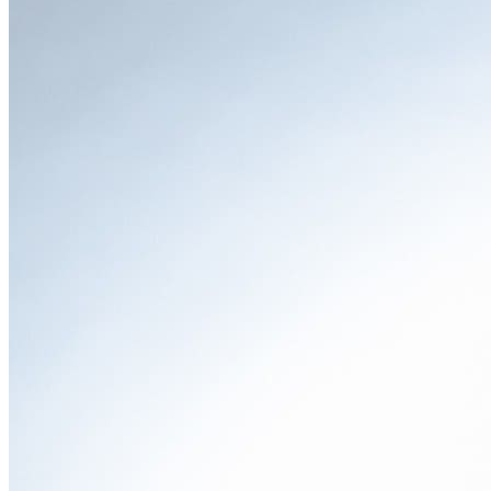
カローラツーリングの魅力
●
エクステリア
「低く、広く、躍動感あふれるデザイン」
カローラツーリングのエクステリアは、歴代カローラが培っ
てきた安心感と、新たな時代にふさわしいスポーティで洗練
されたデザインが融合しています。低重心かつワイドなスタ
ンスが特徴で、見る人に安定感と躍動感を与えます。
フロントマスクは、シャープなヘッドランプと大型のロアグ
リルが一体となった「キーンルック」デザインを採用。グリ
ル内のメッシュパターンやメッキ加飾（グレード別）が、都
会的な印象と上質感を演出します。ヘッドランプからサイド
へ流れるようなキャラクターラインは、スピード感と洗練さ
れた雰囲気を強調し、見る人を惹きつけます。
サイドビューは、低く伸びやかなルーフラインと、後方へ向