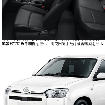
が搭載されています。これらの装備は、ドライバーと同乗
者、そして周囲の人々の安全を守るために、様々な運転シー
ンでドライバーをサポートします。
プリクラッシュセーフティ
最新のミリ波レーダーと単眼カメラの組み合わせにより、昼
夜の歩行者や昼間の自転車運転者、交差点での右折時対向直
進車・右折時横断歩行者も検知し、衝突の危険がある場合に
他のおすすめ車種
警報やブレーキ制御を行い、衝突回避または被害軽減をサポ
ートします。
レーントレーシングアシスト（LTA）＆レーンディパ
ーチャーアラート（LDA）
高速道路などで、車線の中央付近を走行するようにステアリ
ング操作をサポートしたり、車線逸脱の可能性を検知して警
報で注意を促します。長距離運転時のドライバーの負担を軽
減し、疲労による居眠り運転のリスクを低減します。
レーダークルーズコントロール（全車速追従機能付）
先行車との車間距離を保ちながら追従走行を支援し、渋滞時