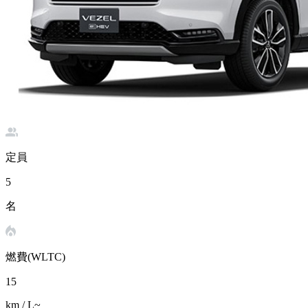
定員
5
名
燃費(WLTC)
15
km / L~