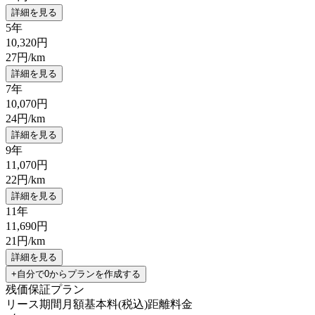
詳細を見る
5年
10,320
円
27
円/km
詳細を見る
7年
10,070
円
24
円/km
詳細を見る
9年
11,070
円
22
円/km
詳細を見る
11年
11,690
円
21
円/km
詳細を見る
+自分で0からプランを作成する
残価保証プラン
リース期間
月額基本料(税込)
距離料金