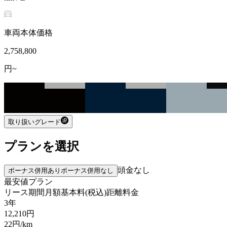
車両本体価格
2,758,800
円~
取り扱いグレード
プランを選択
頭金なし
ボーナス併用あり
ボーナス併用なし
最安値プラン
リース期間
月額基本料(税込)
距離料金
3年
12,210
円
22
円/km