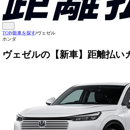
TOP
新車を探す
ヴェゼル
ホンダ
ヴェゼル
の
【新車】距離払い