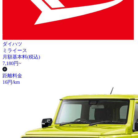
ダイハツ
ミライース
月額基本料(税込)
7,180
円~
距離料金
16
円/km