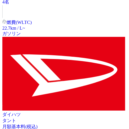
4
名
燃費(WLTC)
22.7
km / L~
ガソリン
ダイハツ
タント
月額基本料(税込)