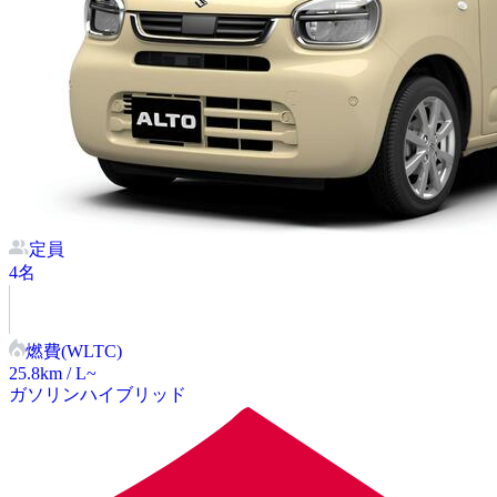
定員
4
名
燃費(WLTC)
25.8
km / L~
ガソリン
ハイブリッド