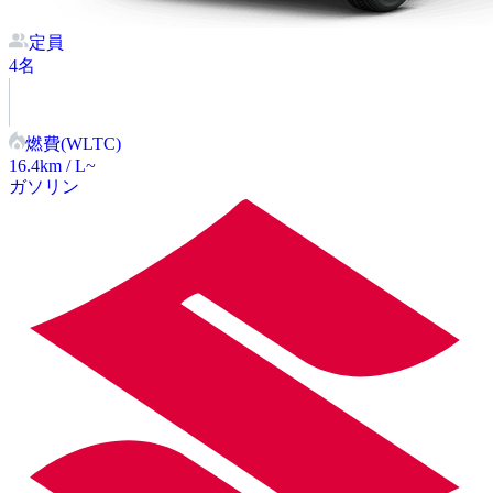
定員
4
名
燃費(WLTC)
16.4
km / L~
ガソリン