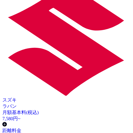
スズキ
ラパン
月額基本料(税込)
7,580
円~
距離料金