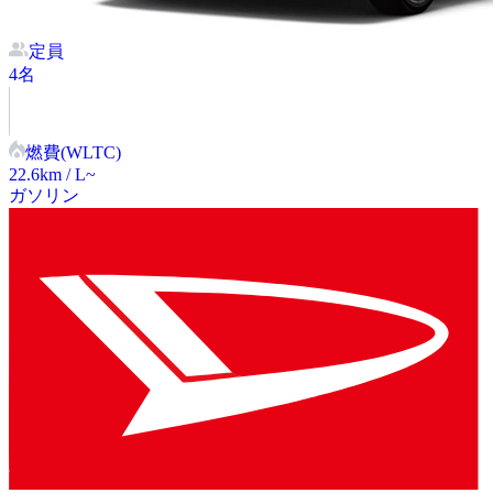
定員
4
名
燃費(WLTC)
22.6
km / L~
ガソリン