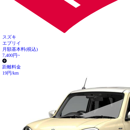
スズキ
エブリイ
月額基本料(税込)
7,400
円~
距離料金
19
円/km