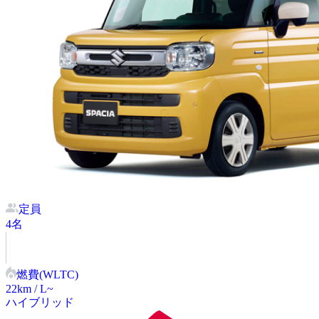
定員
4
名
燃費(WLTC)
22
km / L~
ハイブリッド