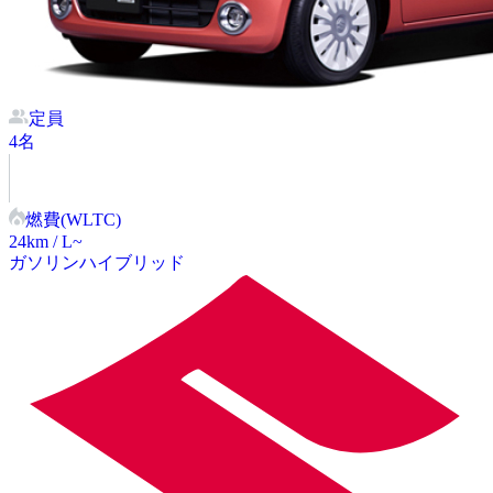
定員
4
名
燃費(WLTC)
24
km / L~
ガソリン
ハイブリッド