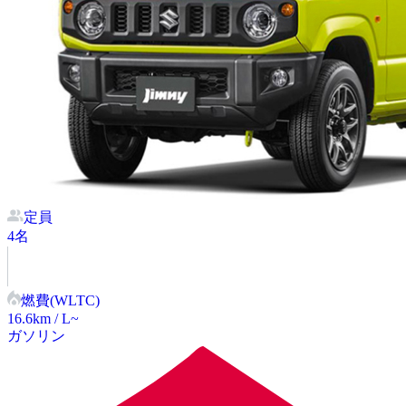
定員
4
名
燃費(WLTC)
16.6
km / L~
ガソリン