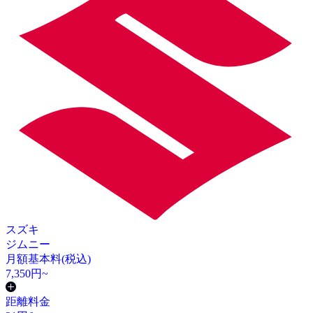
スズキ
ジムニー
月額基本料(税込)
7,350
円~
距離料金