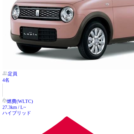
定員
4
名
燃費(WLTC)
27.3
km / L~
ハイブリッド