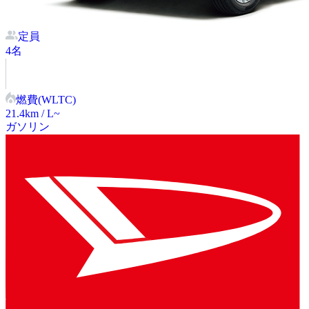
定員
4
名
燃費(WLTC)
21.4
km / L~
ガソリン