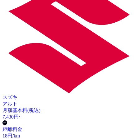
スズキ
アルト
月額基本料(税込)
7,430
円~
距離料金
18
円/km