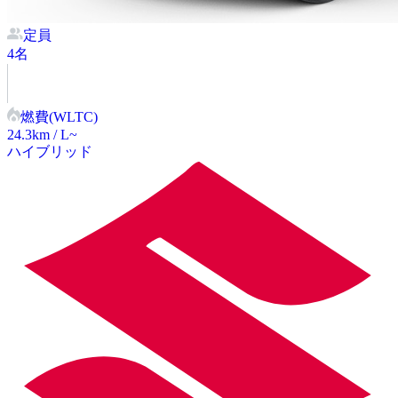
定員
4
名
燃費(WLTC)
24.3
km / L~
ハイブリッド