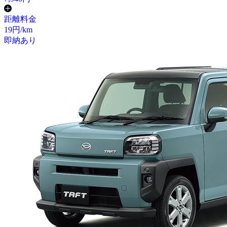
距離料金
19
円/km
即納あり