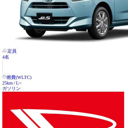
定員
4
名
燃費(WLTC)
25
km / L~
ガソリン