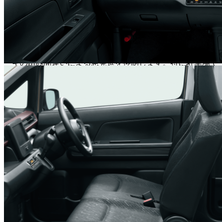
キでドライバーを支援します。昼夜問わず歩行者に対応して
おり、万が一の事故のリスクを低減します。
誤発進抑制機能
停車時や徐行時に、前方の障害物を検知し、アクセルとブレ
ーキの踏み間違いによる急発進を抑制します。特に駐車場で
の操作ミスを防ぎ、安心感を高めます。
車線逸脱警報機能／車線逸脱抑制機能
車線を逸脱しそうになった場合に警報で知らせ、さらに車線
内に戻るようステアリング操作をアシストします。長距離移
動での疲労軽減にも貢献します。
ふらつき警報機能
走行中に車両がふらついたと判断した場合、警報で注意を促
します。
先行車発進お知らせ機能
信号待ちなどで先行車が発進したことに気づかない場合、警