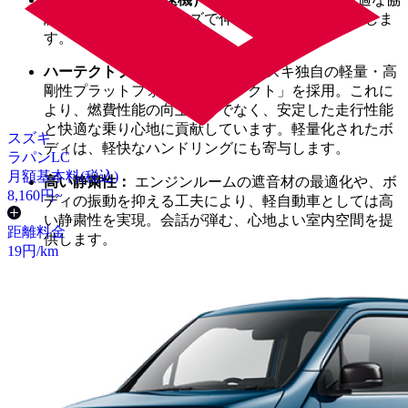
調制御により、スムーズで伸びやかな加速を実現しま
す。
ハーテクトプラットフォーム：
スズキ独自の軽量・高
剛性プラットフォーム「ハーテクト」を採用。これに
より、燃費性能の向上だけでなく、安定した走行性能
と快適な乗り心地に貢献しています。軽量化されたボ
スズキ
ディは、軽快なハンドリングにも寄与します。
ラパンLC
月額基本料(税込)
高い静粛性：
エンジンルームの遮音材の最適化や、ボ
8,160
円~
ディの振動を抑える工夫により、軽自動車としては高
い静粛性を実現。会話が弾む、心地よい室内空間を提
距離料金
供します。
19
円/km
小回りの利く運転性能：
最小回転半径は4.4m（一部グ
レード）と、軽自動車の中でも特に小回りが利く設計
です。狭い路地でのUターンや駐車、取り回しが非常
に容易で、街中での運転もストレスなく行えます。
●
エンキロのカーリースで、賢く「ワゴンR」に乗るという
選択