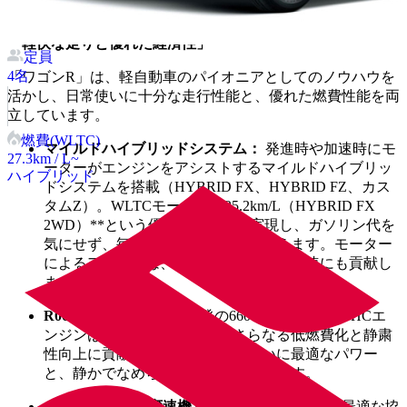
●
燃費性能・走行性能
「軽快な走りと優れた経済性」
定員
4
名
「ワゴンR」は、軽自動車のパイオニアとしてのノウハウを
活かし、日常使いに十分な走行性能と、優れた燃費性能を両
立しています。
燃費(WLTC)
マイルドハイブリッドシステム：
発進時や加速時にモ
27.3
km / L~
ーターがエンジンをアシストするマイルドハイブリッ
ハイブリッド
ドシステムを搭載（HYBRID FX、HYBRID FZ、カス
タムZ）。WLTCモードで**25.2km/L（HYBRID FX
2WD）**という優れた低燃費を実現し、ガソリン代を
気にせず、毎日の移動を経済的に行えます。モーター
によるアシストは、スムーズで静かな加速にも貢献し
ます。
R06D型エンジン：
新開発の660cc直列3気筒DOHCエ
ンジンは、燃焼効率を高め、さらなる低燃費化と静粛
性向上に貢献しています。日常使いに最適なパワー
と、静かでなめらかな走りを実現します。
CVT（自動無段変速機）：
エンジンとCVTの最適な協