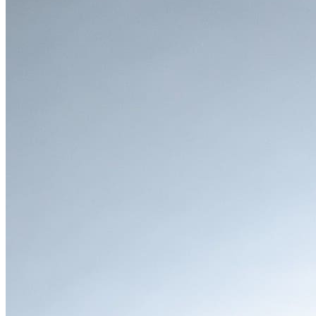
「ワゴンR」の魅力
●
エクステリア
「親しみやすさと機能美が融合した、ミニマルなデザイ
ン」
スクエアな基本フォルム
室内空間を最大限に確保するための箱型ボディは、ワゴンR
のアイデンティティであり、同時に見切りが良く、運転しや
すいという機能的なメリットももたらします。
親しみやすいフロントフェイス
大きく開いた開口部を持つフロントグリルと、シャープなデ
ザインのヘッドランプが、現代的でありながら親しみやすい
表情を作り出しています。グレードによってデザインが異な
り、「カスタムZ」ではより精悍でスタイリッシュな印象に
なります。
LEDヘッドランプ（一部グレード）