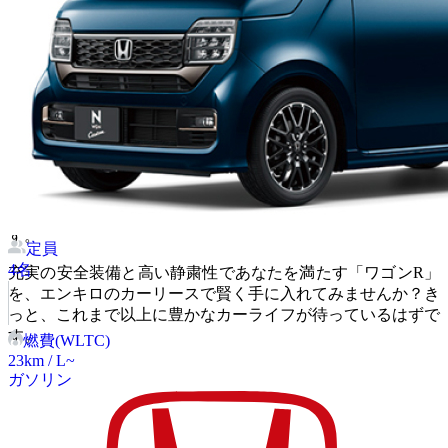
エンキロのカーリースなら、頭金や初期費用を抑え、月額基
本料金と走った分に応じた距離料金の支払いで憧れの「ワゴ
ンR」に乗ることができます。自動車税、自賠責保険料を月
額基本料金に含めることもできるので、突発的な出費の心配
がありません。家計の管理が非常にしやすくなり、安心して
カーライフを楽しめます。
また、契約期間や走行距離もあなたのライフスタイルに合わ
せて柔軟に選べるため、無理なく「ワゴンR」のある生活を
始めることが可能です。ライフステージの変化に合わせて乗
り換えを検討しやすい点も、カーリースの大きなメリットで
す。
定員
4
名
充実の安全装備と高い静粛性であなたを満たす「ワゴンR」
を、エンキロのカーリースで賢く手に入れてみませんか？き
っと、これまで以上に豊かなカーライフが待っているはずで
す。
燃費(WLTC)
23
km / L~
ガソリン