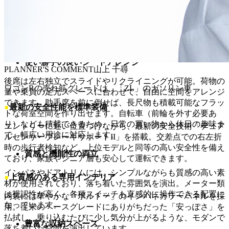
全高1,650mm（2WD車）のハイトワゴンならではの広々とし
た室内高を確保。前後席ともに、大人でも頭上や足元に十分
なゆとりがあり、長時間の移動でも快適に過ごせます。特
に、後席の膝前空間は広く、ゆったりと座ることができま
す。
使い勝手の良いシートアレンジ
PLANNER'S COMMENT
山上 千尋
後席は左右独立でスライドやリクライニングが可能。荷物の
ワゴンRの売れ筋グレードは、「ZL」のガソリン車
量や乗員の足元スペースに合わせて、自由に空間をアレンジ
できます。助手席を前に倒せば、長尺物も積載可能なフラッ
●
最新の安全性能を標準装備
トな荷室空間を作り出せます。自転車（前輪を外す必要あ
り）なども積載できるため、日常の買い物から休日の趣味ま
エントリーに近い位置づけながら、最新の安全技術「デュア
で、幅広い用途に対応します。
ルセンサーブレーキサポートII」を搭載。交差点での右左折
時の歩行者検知など、上位モデルと同等の高い安全性を備え
質感と機能性の両立
ており、家族やシニア層も安心して運転できます。
インパネやドアトリムには、シンプルながらも質感の高い素
●
上質感のある専用インテリア
材が使用されており、落ち着いた雰囲気を演出。メーター類
は視認性が高く、各種スイッチも直感的に操作できる配置に
内装には華やかな「ボルドー」のインパネカラーパネルを採
なっています。
用。従来のベースグレードにありがちだった「安っぽさ」を
払拭し、乗り込むたびに少し気分が上がるような、モダンで
豊富な収納スペース
落ち着いた空間を演出しています。