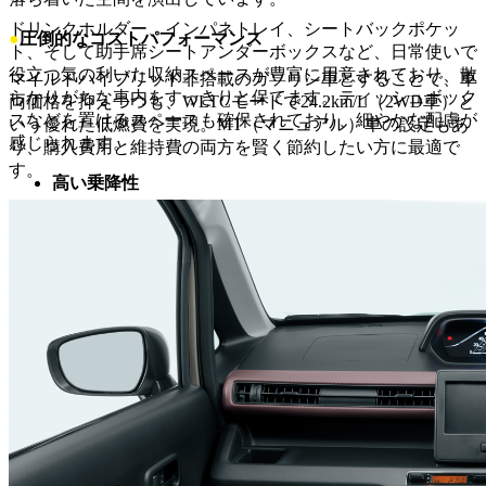
ドリンクホルダー、インパネトレイ、シートバックポケッ
●
圧倒的なコストパフォーマンス
ト、そして助手席シートアンダーボックスなど、日常使いで
役立つ気の利いた収納スペースが豊富に用意されており、散
マイルドハイブリッド非搭載のガソリン車とすることで、車
らかりがちな車内をすっきりと保てます。ティッシュボック
両価格を抑えつつも、WLTCモードで24.2km/L（2WD車）と
スなどを置けるスペースも確保されており、細やかな配慮が
いう優れた低燃費を実現。MT（マニュアル）車の設定もあ
感じられます。
り、購入費用と維持費の両方を賢く節約したい方に最適で
す。
高い乗降性
ドアの開口部が広く、シートの座面高も適切に設定されてい
るため、お子様からお年寄りまで、スムーズに乗り降りでき
ます。
●
安全装備
「毎日を支える【安心】の技術 スズキ セーフティ サポー
ト」
デュアルセンサーブレーキサポート
単眼カメラとレーザーレーダーで前方の車両や歩行者、自転
車などを検知し、衝突の危険がある場合に警報や緊急ブレー