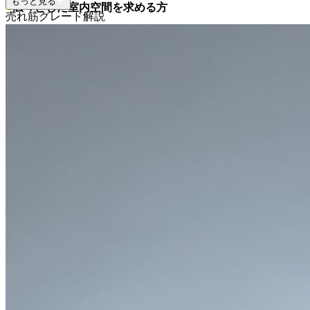
もっと見る
●
広々とした室内空間を求める方
売れ筋グレード解説
軽自動車ながら、頭上空間や足元にゆとりがあり、大人4人
がゆったりと座れる室内空間を重視する方におすすめで
す。
●
維持費を抑えたい方
軽自動車税やガソリン代など、ランニングコストを抑えたい
方に非常に魅力的です。
●
先進の安全装備で安心感を求める方
スズキの予防安全技術「スズキ セーフティ サポート」を搭
載し、ドライバーや同乗者の安全をしっかり守りたい方に安
心感を提供します。
●
セカンドカーとして実用性を重視する方
メインカーに加えて、手軽に使える多目的カーを探している
方にも最適です。