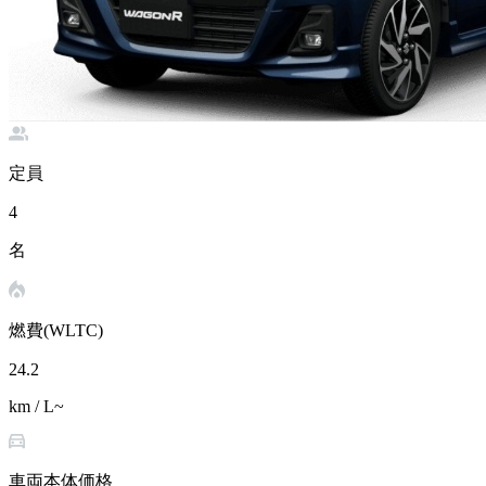
定員
4
名
燃費(WLTC)
24.2
km / L~
車両本体価格