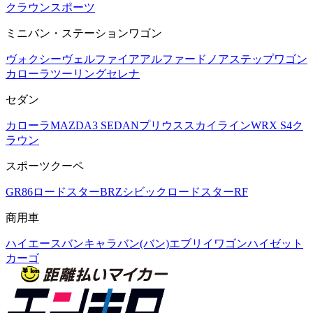
クラウンスポーツ
ミニバン・ステーションワゴン
ヴォクシー
ヴェルファイア
アルファード
ノア
ステップワゴン
カローラツーリング
セレナ
セダン
カローラ
MAZDA3 SEDAN
プリウス
スカイライン
WRX S4
ク
ラウン
スポーツクーペ
GR86
ロードスター
BRZ
シビック
ロードスターRF
商用車
ハイエースバン
キャラバン(バン)
エブリイワゴン
ハイゼット
カーゴ