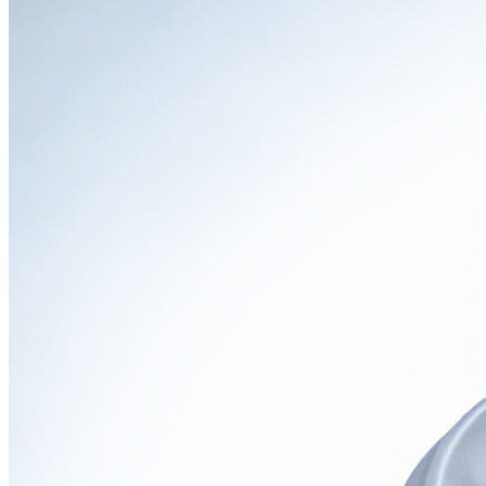
シャープなデザインのLEDヘッドランプは、夜間の視認性を
高めるだけでなく、先進的な印象を与えます。
豊富なカラーバリエーション
日常使いに溶け込む落ち着いたカラーから、個性を際立たせ
る鮮やかなカラーまで、幅広いラインナップが用意されてお
り、自分好みのスタイルを選ぶことができます。
ドアの開閉
前後ドアはヒンジ式で開閉し、高い乗降性と荷物の出し入れ
のしやすさを両立しています。
●
インテリア
「広さと使い勝手、そして心地よさを追求した【マイルー
ム】空間」
広々とした室内空間