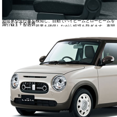
報で知らせます。
ハイビームアシスト
対向車や先行車を検知し、自動でハイビームとロービームを
他のおすすめ車種
切り替え、良好な視界を確保しながら眩惑を防ぎます。夜間
走行の安全性を高めます。
後退時ブレーキサポート＆後方誤発進抑制機能（メー
カーオプション）：
後方の障害物を検知し、衝突の危
険がある場合に自動でブレーキをかけたり、後方への
急発進を抑制したりします。駐車時や狭い場所での後
退時に安心です。
全方位モニター用カメラ（メーカーオプション）：
車
の周囲を上から見下ろしたような映像をディスプレイ
に表示し、狭い場所での駐車や取り回しをサポートし
ます。
これらの機能により、日常の買い物から通勤、レジャーま
で、あらゆるシーンでドライバーの負担を軽減し、安心・安
全なドライブをサポートします。