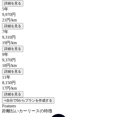
詳細を見る
5年
9,970
円
21
円/km
詳細を見る
7年
9,310
円
19
円/km
詳細を見る
9年
9,370
円
18
円/km
詳細を見る
11年
8,150
円
17
円/km
詳細を見る
+自分で0からプランを作成する
Features
距離払いカーリースの特徴