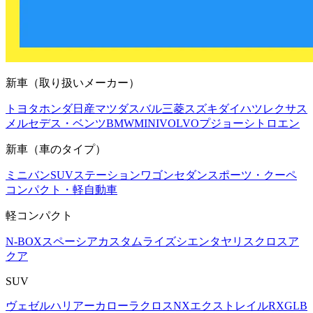
新車（取り扱いメーカー）
トヨタ
ホンダ
日産
マツダ
スバル
三菱
スズキ
ダイハツ
レクサス
メルセデス・ベンツ
BMW
MINI
VOLVO
プジョー
シトロエン
新車（車のタイプ）
ミニバン
SUV
ステーションワゴン
セダン
スポーツ・クーペ
コンパクト・軽自動車
軽コンパクト
N-BOX
スペーシアカスタム
ライズ
シエンタ
ヤリスクロス
ア
クア
SUV
ヴェゼル
ハリアー
カローラクロス
NX
エクストレイル
RX
GLB