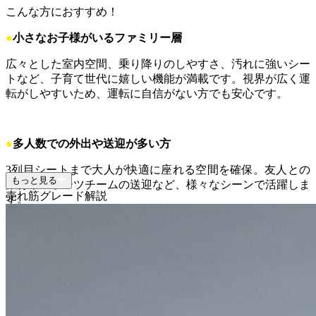
こんな方におすすめ！
●
小さなお子様がいるファミリー層
広々とした室内空間、乗り降りのしやすさ、汚れに強いシー
トなど、子育て世代に嬉しい機能が満載です。視界が広く運
転がしやすいため、運転に自信がない方でも安心です。
●
多人数での外出や送迎が多い方
3列目シートまで大人が快適に座れる空間を確保。友人との
もっと見る
旅行やスポーツチームの送迎など、様々なシーンで活躍しま
売れ筋グレード解説
す。
●
運転のしやすさと力強い走りを両立したい方
ミニバンとは思えないスムーズな加速と静粛性を実現したハ
イブリッドモデル「e:HEV」は、高速道路の走行も快適。運
転そのものを楽しみたい方にも満足していただけます。