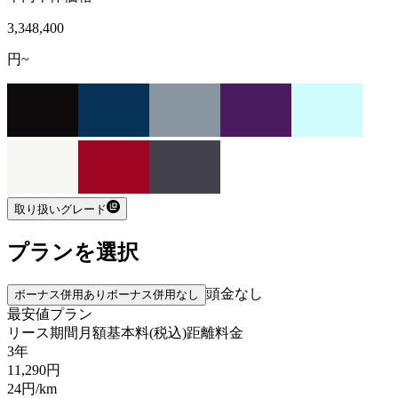
3,348,400
円~
取り扱いグレード
プランを選択
頭金なし
ボーナス併用あり
ボーナス併用なし
最安値プラン
リース期間
月額基本料(税込)
距離料金
3年
11,290
円
24
円/km