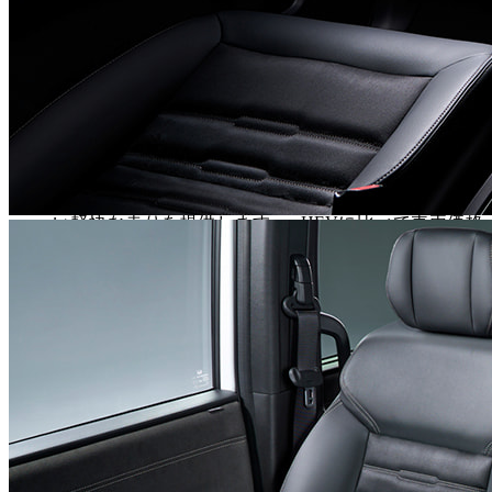
ど静かで滑らかな走りを実現します。アクセルを踏み
込めば、モーターが瞬時に力強いトルクを発生させ、
ミニバンとは思えない爽快な加速を味わえます。燃費
性能も非常に優れており、WLTCモードで約
20.0km/L（FFモデル）と、家計にも優しい一台です。
ガソリンモデル
1.5L VTEC TURBOエンジンは、低回転から力強いトル
クを発生させ、街乗りから高速道路までストレスのな
い軽快な走りを提供します。e:HEVに比べて車両価格
が抑えられている点も魅力です。燃費はWLTCモード
で約13.2km/L～13.9km/Lと、このクラスのミニバンと
して十分な性能を確保しています。
●
エンキロのカーリースで、賢くステップワゴンに乗るとい
う選択
エンキロのカーリースなら、頭金や初期費用を抑え、月額基
本料金と走った分に応じた距離料金の支払いで憧れの「ステ
ップワゴン」に乗ることができます。自動車税や車検費用、