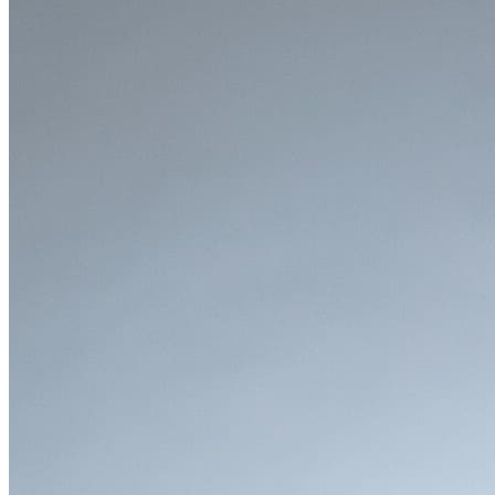
ステップワゴンの魅力
●
エクステリア
「選べる2つの個性「AIR」と「SPADA」」
STEP WGN AIR（エアー)
「心地よい暮らし」をテーマにした、シンプルで親し
みやすいデザイン。細いメッキモールをさりげなくあ
しらい、クリーンで洗練された印象を与えます。奇を
てらわず、暮らしに溶け込むような温かみのあるスタ
イルが魅力です。
STEP WGN SPADA（スパーダ）
「信頼と品格」をテーマにした、スタイリッシュで存
在感のあるデザイン。フロントグリルやボディ下部に
ボリュームのあるメッキ加飾を施し、精悍で引き締ま
った印象を演出します。上質さと力強さを求める方に
最適なモデルです。最上級グレードの「PREMIUM