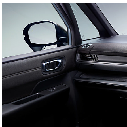
後方誤発進抑制機能
後方の障害物を検知し、不意の急な後退を抑制。
近距離衝突軽減ブレーキ
駐車場などでの低速走行時、前後の壁などとの衝突回
避を支援。
これらの機能により、高速道路から市街地、駐車場まで、
様々なシーンでドライバーをサポートし、家族の安全・安心
を守ります。
●
燃費と走行性能
「静かでスムーズな「e:HEV」と軽快な「ガソリン」」
e:HEV（ハイブリッドモデル）
2.0Lエンジンと2つのモーターを組み合わせたホンダ独
自のハイブリッドシステム「e:HEV」を搭載。日常の
ほとんどのシーンをモーターで走行するため、驚くほ