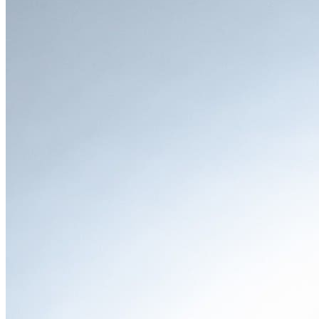
LINE」では、さらに質感を高めた専用デザインが与え
られています。
どちらのタイプにも共通しているのが、運転のしやすさに直
結する視界の良さです。Aピラーの位置を工夫し、ベルトラ
インを水平にすることで、死角を減らし、開放感のあるスッ
キリとした視界を実現しています。
●
インテリア
「家族みんなが心地よいリビングのような空間」
圧倒的な開放感と視界の良さ
乗り込んでまず驚くのが、水平基調のインパネと大き
な窓がもたらす開放感です。まるでリビングにいるか
のような心地よさで、運転席からはもちろん、2列目、
3列目に座っていても外の景色を楽しめます。この視界
の良さは、ドライバーの運転のしやすさだけでなく、
同乗者の「クルマ酔いのしにくさ」にも貢献してお
り、家族での長距離ドライブも安心です。