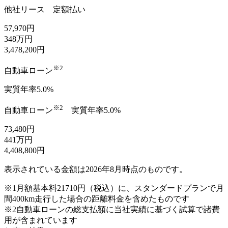
他社リース
定額払い
57,970
円
348
万円
3,478,200
円
※2
自動車ローン
実質年率5.0%
※2
自動車ローン
実質年率5.0%
73,480
円
441
万円
4,408,800
円
表示されている金額は2026年8月時点のものです。
※1
月額基本料21710円（税込）に、スタンダードプランで月
間400km走行した場合の距離料金を含めたものです
※2
自動車ローンの総支払額に当社実績に基づく試算で諸費
用が含まれています