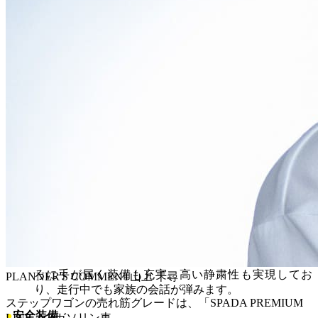
自由自在なシートアレンジ
2列目シートは、左右独立のキャプテンシートを採用
（8人乗りベンチシートも選択可）。前後だけでなく、
左右にもスライドするため、乗車人数や荷物に合わせ
て最適な空間を作り出せます。オットマンも装備され
ており、足を伸ばしてリラックスすることも可能で
す。 3列目シートは、ホンダ独自の「マジックシー
ト」を継承しつつ、クッションの厚みを増して座り心
地を大幅に向上。不要な時は床下に完全に格納できる
ため、広大な荷室が出現します。
上質で心地よい室内
シートの素材には、撥水撥油加工が施された
「FABTECT（ファブテクト）」を採用。飲み物や食べ
物をこぼしてしまっても、サッと拭き取れるので、小
さなお子様がいても安心です。また、随所に配置され
た収納スペースやUSBチャージャーなど、かゆいとこ
ろに手が届く装備も充実。高い静粛性も実現してお
PLANNER'S COMMENT
山上 千尋
り、走行中でも家族の会話が弾みます。
ステップワゴンの売れ筋グレードは、「SPADA PREMIUM
●
安全装備
LINE」のガソリン車