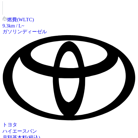
燃費(WLTC)
9.3
km / L~
ガソリン
ディーゼル
トヨタ
ハイエースバン
月額基本料(税込)