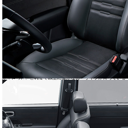
自賠責保険料、さらには契約内容に応じたメンテナンス費用
までもが月額基本料金に含めることもできるので、突発的な
出費の心配がありません。家計の管理が非常にしやすくな
り、安心してカーライフを楽しめます。
また、契約期間や走行距離もあなたのライフスタイルに合
わせて柔軟に選べるため、無理なく「ステップワゴン」のあ
る生活を始めることが可能です。ライフステージの変化に合
わせて乗り換えを検討しやすい点も、カーリースの大きなメ
リットです。
家族みんなで快適に過ごせる空間を表現した 「ステップワ
ゴン」を、エンキロのカーリースで賢く手に入れてみません
か？きっと、これまで以上に豊かなカーライフが待っている
はずです。