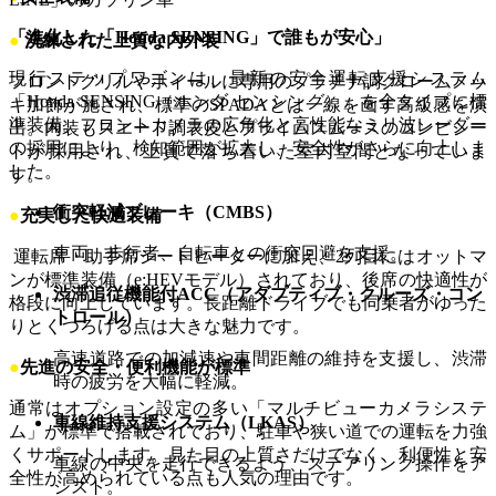
「進化した「Honda SENSING」で誰もが安心」
●
洗練された上質な内外装
現行ステップワゴンは、最新の安全運転支援システム
フロントグリルやホイールに専用のプラチナ調クロームメッ
「Honda SENSING（ホンダ センシング）」を全タイプに標
キ加飾が施され、標準のSPADAとは一線を画す高級感を演
準装備。フロントカメラの広角化と高性能なミリ波レーダー
出。内装もスエード調表皮とプライムスムースのコンビシー
の採用により、検知範囲が拡大し、安全性がさらに向上しま
トが採用され、上質で落ち着いた室内空間となっていま
した。
す。
衝突軽減ブレーキ（CMBS）
●
充実した快適装備
車両、歩行者、自転車との衝突回避を支援。
運転席・助手席シートヒーターに加え、2列目にはオットマ
ンが標準装備（e:HEVモデル）されており、後席の快適性が
渋滞追従機能付ACC（アダプティブ・クルーズ・コン
格段に向上しています。長距離ドライブでも同乗者がゆった
トロール）
りとくつろげる点は大きな魅力です。
高速道路での加減速や車間距離の維持を支援し、渋滞
●
先進の安全・便利機能が標準
時の疲労を大幅に軽減。
通常はオプション設定の多い「マルチビューカメラシステ
車線維持支援システム（LKAS）
ム」が標準で搭載されており、駐車や狭い道での運転を力強
くサポートします。見た目の上質さだけでなく、利便性と安
車線の中央を走行できるよう、ステアリング操作をア
全性が高められている点も人気の理由です。
シスト。