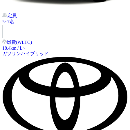
定員
5~7
名
燃費(WLTC)
18.4
km / L~
ガソリン
ハイブリッド