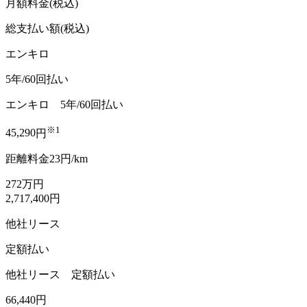
月額料金
(税込)
総支払い額(税込)
エンキロ
5年/60回払い
エンキロ
5年/60回払い
※1
45,290
円
距離料金
23
円
/
km
272
万円
2,717,400
円
他社リース
定額払い
他社リース
定額払い
66,440
円