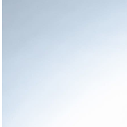
起点に、シャープなLEDヘッドランプが精悍な印象を与えま
す。厚みのあるフロントバンパーや、力強く張り出したフェ
ンダーは、悪路にも臆さないタフさを表現。サイドビュー
は、窓ガラスの面積が広く取られ、良好な視界と開放感を予
感させます。また、ボディ下部を取り囲むクラッディングパ
ネル（樹脂パーツ）は、デザイン上のアクセントであると同
時に、アウトドアでの飛び石や擦り傷からボディを守る機能
的な役割も果たしています。
グレードごとに異なる個性も魅力で、アクティブさを強調し
た「X-BREAK」、上質感を高めた「Advance」、スポーテ
ィな走りを表現した「SPORT」など、ライフスタイルに合
わせて選ぶ愉しみがあります。
●
インテリア
「機能性と心地よさが融合した室内空間」
「フォレスター」の室内は、乗る人すべてが快適に過ごせる
「機能性」と「心地よさ」が見事に両立されています。イン
パネは水平基調でデザインされ、車両感覚が掴みやすく、運
転に集中できる環境を提供。素材の質感も高く、随所に施さ