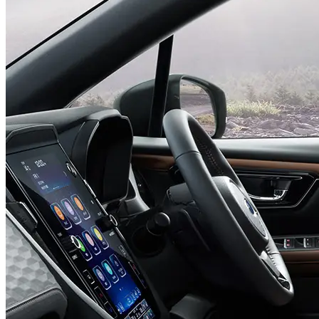
後退時ブレーキアシスト
後退時に障害物を検知し、衝突の危険があれば自動で
ブレーキをかけます。
さらに、ドライバーの眠気や脇見を検知すると注意を促す
「
ドライバーモニタリングシステム
」
も搭載。あらゆる角度
から危険を予測し、事故を未然に防ぐというスバルの安全思
想が凝縮されています。
●
走行性能と燃費
「スバルならではの走りの質」
「フォレスター」の走りを支えるのは、水平対向エンジンと
シンメトリカルAWD（四輪駆動）というスバル独自のコア
テクノロジーです。
パワートレインは、モーターアシストによる滑らかで軽快な
加速が魅力の2.0L水平対向エンジン＋モーターの「e-
BOXER」と、力強い加速性能を誇る1.8L直噴ターボエンジ
ンの2種類を設定。