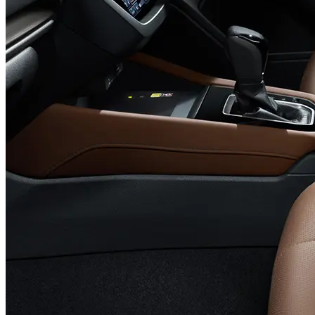
特にe-BOXERは、日常の走り出しから高速巡航まで、モー
ターがエンジンを巧みにアシストし、スムーズで静かな走り
を提供します。気になる燃費は、WLTCモードで
14.0km/L（e-BOXER車）。1.8Lターボ車は13.6km/Lと、
AWDのSUVとしては優れた数値を実現しています。
そして、あらゆる路面で発揮されるシンメトリカルAWDの
圧倒的な安定感こそ、フォレスター最大の魅力と言えるでし
ょう。雨の日や雪道、未舗装路でも、4つのタイヤが常に路
面をしっかりと掴み、ドライバーに絶大な安心感をもたらし
ます。悪路走破性を高める「X-MODE」も搭載し、スイッ
チひとつで雪道やぬかるみからの脱出を容易にします。
●
エンキロのカーリースで、賢くフォレスターに乗るという
選択
エンキロのカーリースなら、頭金や初期費用を抑え、月額基
本料金と走った分に応じた距離料金の支払いで憧れの「フォ
レスター」に乗ることができます。自動車税、自賠責保険料
を月額基本料金に含めることもできるので、突発的な出費の
心配がありません。家計の管理が非常にしやすくなり、安心
してカーライフを楽しめます。