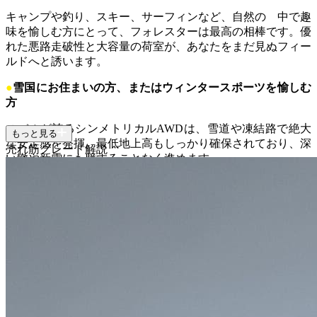
キャンプや釣り、スキー、サーフィンなど、自然の 中で趣
味を愉しむ方にとって、フォレスターは最高の相棒です。優
れた悪路走破性と大容量の荷室が、あなたをまだ見ぬフィー
ルドへと誘います。
●
雪国にお住まいの方、またはウィンタースポーツを愉しむ
方
スバルが誇るシンメトリカルAWDは、雪道や凍結路で絶大
もっと見る
な安定感を発揮。最低地上高もしっかり確保されており、深
売れ筋グレード解説
い轍や新雪にも臆することなく進めます。
●
大切な家族との時間を重視するファミリー層
クラストップレベルの広い後席空間と、チャイルドシートの
乗せ降ろしもしやすい後席ドアの開口部。そして世界水準の
安全性能が、家族のドライブを安心で快適なものにしま
す。
●
運転のしやすさと安全性を最優先に考える方
高いアイポイントと広いガラスエリアがもたらす良好な視界