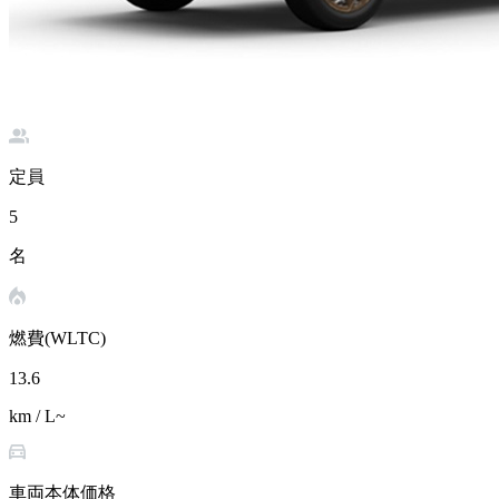
定員
5
名
燃費(WLTC)
13.6
km / L~
車両本体価格