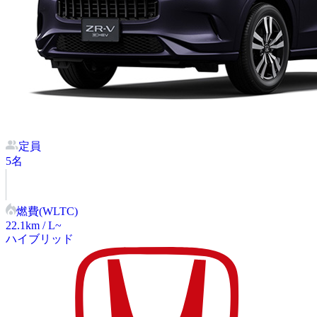
定員
5
名
燃費(WLTC)
22.1
km / L~
ハイブリッド