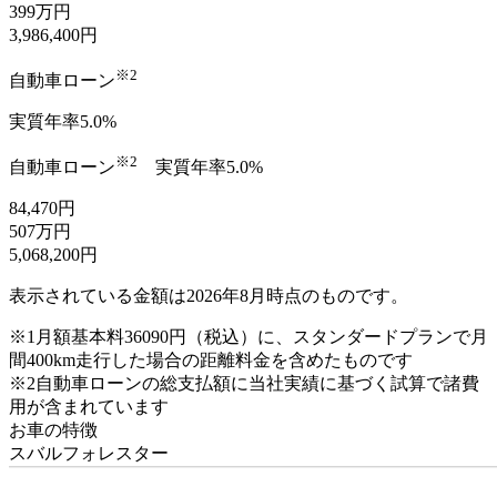
399
万円
3,986,400
円
※2
自動車ローン
実質年率5.0%
※2
自動車ローン
実質年率5.0%
84,470
円
507
万円
5,068,200
円
表示されている金額は2026年8月時点のものです。
※1
月額基本料36090円（税込）に、スタンダードプランで月
間400km走行した場合の距離料金を含めたものです
※2
自動車ローンの総支払額に当社実績に基づく試算で諸費
用が含まれています
お車の特徴
スバル
フォレスター