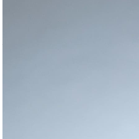
は、日常の運転ストレスを大幅に軽減。進化した「アイサイ
ト」が、万が一の事態を未然に防ぎます。
●
ロングドライブが多い方
優れた直進安定性と、疲れにくいシート設計、そして滑らか
な乗り心地。高速道路での長距離移動も、フォレスターなら
快適そのものです。
フォレスターの多彩な魅力
●
エクステリア
「頼もしさと洗練を両立したデザイン
」
「フォレスター」のエクステリアは、スバルのデザインコン
セプト「DYNAMIC x SOLID」をさらに進化させた
「BOLDER」思想に基づいています。SUVらしい力強さや
塊感を表現しながらも、都会の風景にも馴染む洗練さを兼ね
備えているのが特徴です。
フロントマスクは、スバルの象徴であるヘキサゴングリルを