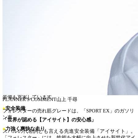
れたステッチが上質な雰囲気を演出します。
最大の魅力は、その広々とした室内空間です。特に後席は足
元空間にゆとりがあり、大人が長時間乗っても疲れにくい設
計。
大きなリヤドアは開口角度も広く、乗り降りはもちろん、チ
ャイルドシートの設置もスムーズに行えます。
ラゲッジスペースは、後席使用時でもクラストップレベルの
520L（e-BOXER車は509L）という大容量を確保。開口部が
広く、フロアもフラットなので、重い荷物や大きなキャンプ
用品も楽に積み込めます。さらに、撥水カーゴフロアボード
や、アウトドア仕様の「X-BREAK」に標準装備される撥水
ポリウレタンシートなど、遊びのプロを満足させる機能的な
装備も充実しています。
PLANNER'S COMMENT
山上 千尋
●
安全装備
フォレスターの売れ筋グレードは、「SPORT EX」のガソリ
ン車
「世界が認める【アイサイト】の安心感」
●
力強く爽快な走り
スバルの代名詞とも言える先進安全装備「アイサイト」。
「フォレスター」には、性能を大幅に向上させた新世代アイ