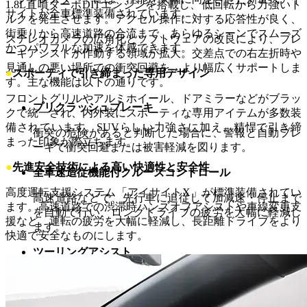
1.8L直噴ターボDITエンジンを搭載し、低回転から力強いト
サイトが全車標準装備されています。
ルクを発生させます。アクセル操作に対する応答性が良く、
街乗りから高速道路の合流まで、あらゆるシーンでスムーズ
ステレオカメラの広角化とソフトウェアの改良により、ブレ
かつパワフルな加速を体感できます。
ーキアシストが作動する領域が拡大。交差点での右左折時や
見通しの悪い場所での衝突回避を、より幅広くサポートしま
●
スポーティで引き締まった専用デザイン
す。主な機能は以下の通りです。
フロントグリルやアルミホイール、ドアミラーなどがブラッ
プリクラッシュブレーキ
クで統一され、内外装にスポーティな専用アイテムが多数装
備されています。SUVらしい力強さに加え、精悍で引き締
衝突の危険があると判断した場合に、警報と自動ブレ
まった印象が際立ちます。
ーキで衝突回避または被害軽減を図ります。
●
先進安全技術による高い快適性と安全性
全車速追従機能付クルーズコントロール
高度運転支援システム「アイサイトX」が標準装備されてい
高速道路などで、先行車に追従して加減速・停止まで
ます。高速道路での渋滞時ハンズオフアシストや車線変更支
を自動で行い、ロングドライブの疲労を大幅に軽減し
援など、運転の疲労を大幅に軽減し、長距離ドライブをより
ます。
快適で安全なものにします。
ツーリングアシスト
クルーズコントロール作動時に、車線中央維持や先行
車追従操舵を行い、運転をアシストします。