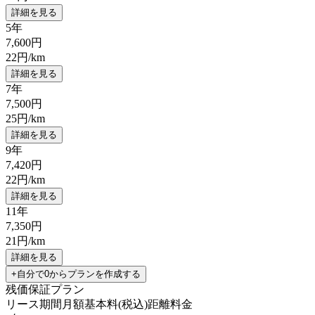
詳細を見る
5年
7,600
円
22
円/km
詳細を見る
7年
7,500
円
25
円/km
詳細を見る
9年
7,420
円
22
円/km
詳細を見る
11年
7,350
円
21
円/km
詳細を見る
+自分で0からプランを作成する
残価保証プラン
リース期間
月額基本料(税込)
距離料金