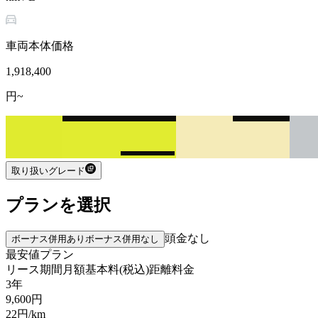
車両本体価格
1,918,400
円~
取り扱いグレード
プランを選択
頭金なし
ボーナス併用あり
ボーナス併用なし
最安値プラン
リース期間
月額基本料(税込)
距離料金
3年
9,600
円
22
円/km