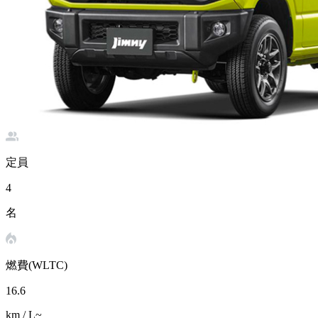
定員
4
名
燃費(WLTC)
16.6
km / L~