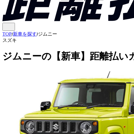
TOP
新車を探す
ジムニー
スズキ
ジムニー
の
【新車】距離払い