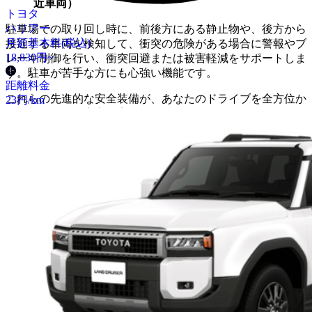
近車両）
トヨタ
ハリアー
駐車場での取り回し時に、前後方にある静止物や、後方から
月額基本料(税込)
接近する車両を検知して、衝突の危険がある場合に警報やブ
18,830
円~
レーキ制御を行い、衝突回避または被害軽減をサポートしま
す。駐車が苦手な方にも心強い機能です。
距離料金
これらの先進的な安全装備が、あなたのドライブを全方位か
23
円/km
らサポートし、安心・安全な移動を提供します。
●
燃費
「パワフルな走りと優れた環境性能を両立」
RAV4は、様々なパワートレインの選択肢が用意されてお
り、パワフルな走りと優れた燃費性能を高次元で両立してい
ます。
2.0Lダイナミックフォースエンジン（ガソリン車）
高い熱効率と低フリクション化を追求した2.0Lガソリンエン
ジンは、Direct Shift-CVTとの組み合わせにより、力強く伸び