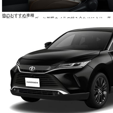
プリクラッシュセーフティ
他のおすすめ車種
最新のミリ波レーダーと単眼カメラの組み合わせにより、昼
夜の歩行者や昼間の自転車運転者、交差点での右折時対向直
進車・右折時横断歩行者も検知し、衝突の危険がある場合に
警報やブレーキ制御を行い、衝突回避または被害軽減をサポ
ートします。
プロアクティブドライビングアシスト（PDA）
運転状況に応じて、危険を先読みしてドライバーの操作をサ
ポートします。信号の変わり目やカーブ手前などで減速を支
援するなど、よりスムーズで安全な運転をサポートしま
す。
レーントレーシングアシスト（LTA）＆レーンディパ
ーチャーアラート（LDA）
高速道路などで、車線の中央付近を走行するようにステアリ
ング操作をサポートしたり、車線逸脱の可能性を検知して警
報で注意を促します。長距離運転時のドライバーの負担を軽