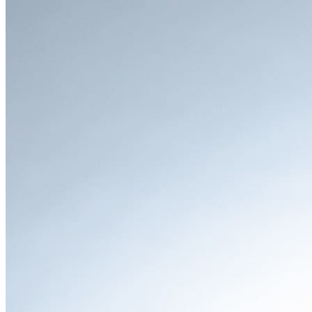
●
運転のしやすさや視界の良さを重視する方
SUVならではの高いアイポイントと、良好な視界により、
街中での運転や駐車も安心して行いたい方に適していま
す。
●
ファミリーカーとしても使えるSUVを探している方
後席の居住性も高く、家族での長距離移動も快適です。
RAV4の魅力
●
エクステリア
「力強く、洗練された、どこへでも行けるデザイン」
RAV4のエクステリアは、SUVらしいタフさと都会的な洗練
さを両立させたデザインが特徴です。見る者に冒険心を掻き