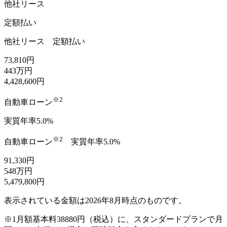
他社リース
定額払い
他社リース
定額払い
73,810
円
443
万円
4,428,600
円
※2
自動車ローン
実質年率5.0%
※2
自動車ローン
実質年率5.0%
91,330
円
548
万円
5,479,800
円
表示されている金額は2026年8月時点のものです。
※1
月額基本料38880円（税込）に、スタンダードプランで月