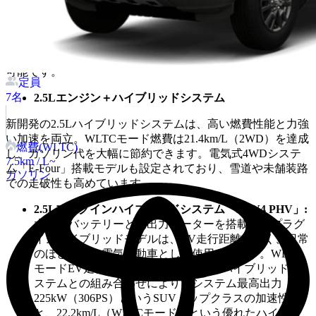
やかな加速と優れた燃費性能を両立。WLTCモード燃費は
15.2km/L（2WD）を達成しており、パワフルな走りを求め
る方にも満足いただけます。さらに、優れた燃費と走破性を
両立する「ダイナミックトルクベクタリングAWD」も選択
可能です。
定員
7
名
2.5Lエンジン＋ハイブリッドシステム
新開発の2.5Lハイブリッドシステムは、高い燃費性能と力強
い加速を両立。WLTCモード燃費は21.4km/L（2WD）を達成
燃費(WLTC)
し、ガソリン代を大幅に節約できます。電気式4WDシステ
7.5
km / L~
ム「E-Four」搭載モデルも設定されており、雪道や未舗装路
ガソリン
での走破性も高めています。
2.5Lプラグインハイブリッドシステム「RAV4 PHV」:
大容量バッテリーと高出力モーターを搭載したプラグ
インハイブリッドモデルは、EV走行距離が長く、日常
のほとんどを電気自動車として使用できます。WLTC
モードEV走行距離は95km。さらに、ハイブリッドシ
ステムとの組み合わせにより、システム最高出力
225kW（306PS）というSUVトップクラスの加速性能
と、22.2km/L（WLTCモード）という優れたハイブリ