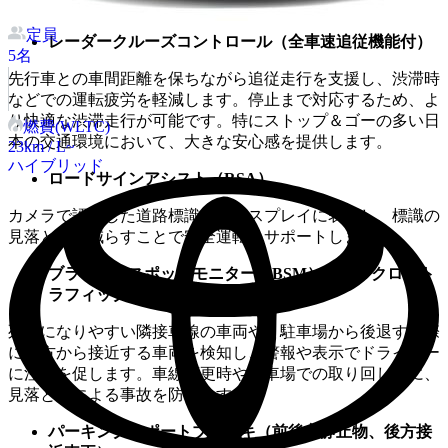
減し、疲労による居眠り運転のリスクを低減します。
定員
レーダークルーズコントロール（全車速追従機能付）
5
名
先行車との車間距離を保ちながら追従走行を支援し、渋滞時
などでの運転疲労を軽減します。停止まで対応するため、よ
り快適な渋滞走行が可能です。特にストップ＆ゴーの多い日
燃費(WLTC)
本の交通環境において、大きな安心感を提供します。
23
km / L~
ハイブリッド
ロードサインアシスト（RSA）
カメラで認識した道路標識をディスプレイに表示し、標識の
見落としを減らすことで安全運転をサポートします。
ブラインドスポットモニター（BSM）＆リヤクロスト
ラフィックアラート（RCTA）
死角になりやすい隣接車線の車両や、駐車場から後退する際
に後方から接近する車両を検知し、警報や表示でドライバー
に注意を促します。車線変更時や駐車場での取り回し時に、
見落としによる事故を防ぎます。
パーキングサポートブレーキ（前後方静止物、後方接