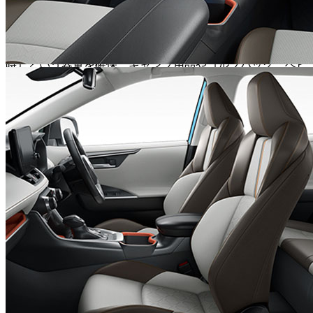
ません。
そして、RAV4最大の魅力の一つが、その広大なラゲッジス
ペースです。クラス最大級の580L（ガソリン車、5人乗車
時）という容量を確保。キャンプ用品やゴルフバッグ、ベビ
ーカー、大型のスーツケースなど、あらゆる荷物を積載でき
る十分な広さがあります。さらに、6:4分割可倒式リアシー
トを倒せば、広大なフラットな空間が出現し、長尺物や大量
の荷物も楽々と積載できます。デッキボードは、裏表で素材
が異なるリバーシブルデッキボード（一部グレード）を採用
し、汚れ物も気にせず積める工夫も凝らされています。
●
安全装備
「冒険を支える、最高水準の予防安全機能」
RAV4には、トヨタの先進予防安全パッケージ「Toyota
Safety Sense」をはじめとする、充実した安全装備が搭載さ
れています。これらの装備は、ドライバーと同乗者、そして
周囲の人々の安全を守るために、様々な運転シーンでドライ
バーをサポートします。