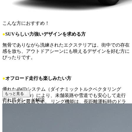
こんな方におすすめ！
●
SUVらしい力強いデザインを求める方
無骨でありながら洗練されたエクステリアは、街中での存在
感を放ち、アウトドアシーンにも映えるデザインを好む方に
ぴったりです。
●
オフロード走行も楽しみたい方
優れた4WDシステム（ダイナミックトルクベクタリング
もっと見る
AWD、E-Four）により、未舗装路や雪道でも安心して走行
売れ筋グレード解説
したい方に最適です。 リング機能は、長距離運転時のドラ
イバーの負担を軽減し、疲労による居眠り運転のリスクを低
減します。