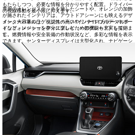
もたらしつつ、必要な情報を分かりやすく配置。ドライバー
専用のオレンジステッチを施したシートや、オレンジの加飾
の視線移動を最小限に抑えます。
が施されたインテリアは、アウトドアシーンにも映えるデザ
イン。大容量のラゲッジスペースやリバーシブルデッキボー
メーターパネルは、視認性の高い7インチTFTカラーマルチ
ドなど、レジャーを存分に楽しむための機能も充実していま
インフォメーションディスプレイ（一部グレード）を採用
す。
し、燃費情報や安全装備の作動状況など、多彩な情報を表示
できます。センターディスプレイは大型化され、ナビゲーシ
ョンやエンターテイメント機能を快適に利用できます。スマ
ートフォン連携機能（Apple CarPlay®、Android Auto™対
応）も備わり、普段使い慣れたアプリを車内で快適に利用で
きます。
シートは、長時間のドライブでも疲れにくいよう、形状やク
ッション性に工夫が凝らされています。ファブリック素材の
他、上級グレードでは合成皮革や本革、さらにAdventureグ
レードではオフロードをイメージした個性的なシート表皮も
設定されており、様々なニーズに対応します。
収納スペースも充実しており、ドリンクホルダーや小物入れ
が随所に配置され、家族みんなの荷物を整理して収納できま
す。特に、スマートフォンの充電などに便利なUSB端子（タ
イプC）も複数用意され、移動中の電子機器の使用にも困り