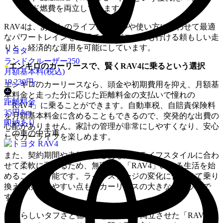
ッド燃費を両立しています。
RAV4は、あなたのライフスタイルや使い方に合わせて最適
なパワートレインを選択でき、どこへでも行ける頼もしい走
りと、経済的な運用を可能にしています。
トヨタ
ランドクルーザー250
●
エンキロのカーリースで、賢くRAV4に乗るという選択
月額基本料(税込)
19,230
円~
エンキロのカーリースなら、頭金や初期費用を抑え、月額基
本料金と走った分に応じた距離料金の支払いで憧れの
距離料金
「RAV4」に乗ることができます。自動車税、自賠責保険料
35
円/km
を月額基本料金に含めることもできるので、突発的な出費の
即納あり
心配がありません。家計の管理が非常にしやすくなり、安心
この車の中古車
してカーライフを楽しめます。
また、契約期間や走行距離もあなたのライフスタイルに合わ
せて柔軟に選べるため、無理なく「RAV4」のある生活を始
めることが可能です。ライフステージの変化に合わせて乗り
換えを検討しやすい点も、カーリースの大きなメリットで
す。
SUVらしいタフさと都会的な洗練さを両立させた「RAV4」