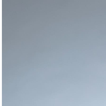
●
優れた燃費性能と経済性を両立したい方
ハイブリッドモデルやプラグインハイブリッドモデルは低燃
費で、ガソリン代を抑えつつ、SUVの利便性を享受したい
方に特におすすめです。
●
最新の安全装備で安心したい方
「Toyota Safety Sense」をはじめとする充実した予防安全機
能が、あらゆるシーンでの安全運転をサポートし、万が一の
リスクを軽減します。
●
十分な荷室空間と使いやすさを重視する方
大容量のラゲッジスペースと、様々なシートアレンジが可能
なため、キャンプ用品やスポーツギアなど、大型の荷物も柔
軟に積載できます。