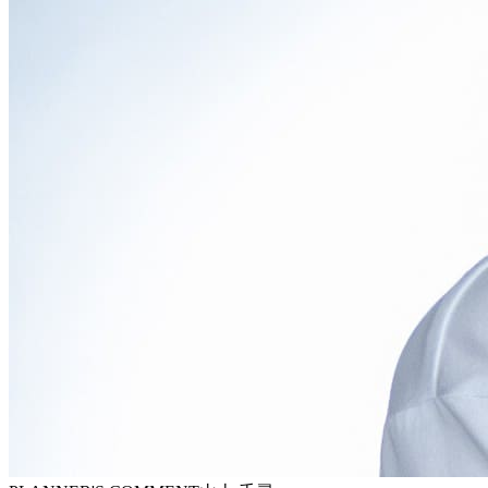
立て、どこへでも行けるような頼もしさを感じさせます。
フロントマスクは、大型のオクタゴン（八角形）をモチーフ
としたフロントグリルが最大の特徴です。このグリルは、力
強さとワイド感を強調し、RAV4のフロントフェイスに圧倒
的な存在感を与えています。シャープなLEDヘッドランプ
は、グリルと一体感のあるデザインで、精悍な表情を演出。
バンパー下部には、SUVらしいタフさを表現する樹脂製の
クラッディングが配され、プロテクターとしての機能性も兼
ね備えています。グレードによってグリルのデザインやカラ
ーリングが異なり、各モデルの個性を際立たせています。
サイドビューは、低く伸びやかなルーフラインと、大きく張
り出したスクエアなフェンダーアーチが、安定感と躍動感を
表現しています。高い地上高と大径タイヤの組み合わせは、
悪路走破性を予感させるとともに、スタイリッシュな印象を
与えます。特に、ボディサイドを斜めに走るシャープなキャ
ラクターラインは、光の当たり方によって様々な表情を見
せ、見る人に力強さと軽快感を与えます。また、リアクォー
ターガラスの形状や、ブラックアウトされたDピラーも、デ
ザインのアクセントとなり、個性を際立たせています。