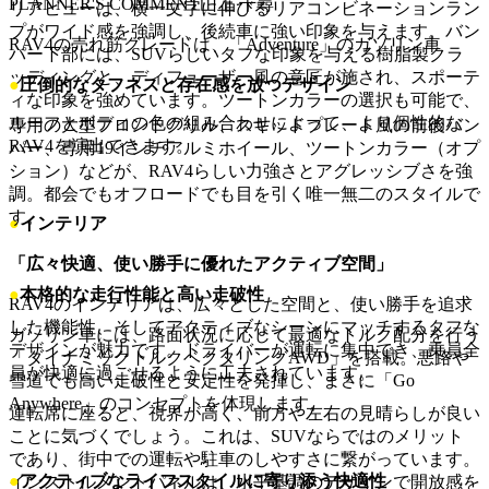
PLANNER'S COMMENT
山上 千尋
リアビューは、横一文字に伸びるリアコンビネーションラン
プがワイド感を強調し、後続車に強い印象を与えます。バン
RAV4の売れ筋グレードは、「Adventure」のガソリン車
パー下部には、SUVらしいタフな印象を与える樹脂製クラ
ッディングと、ディフューザー風の意匠が施され、スポーテ
●
圧倒的なタフネスと存在感を放つデザイン
ィな印象を強めています。ツートンカラーの選択も可能で、
ルーフとボディの色の組み合わせによって、より個性的な
専用の大型フロントグリル、スキッドプレート風の前後バン
RAV4を演出できます。
パー、専用19インチアルミホイール、ツートンカラー（オプ
ション）などが、RAV4らしい力強さとアグレッシブさを強
調。都会でもオフロードでも目を引く唯一無二のスタイルで
す。
●
インテリア
「広々快適、使い勝手に優れたアクティブ空間」
●
本格的な走行性能と高い走破性
RAV4のインテリアは、広々とした空間と、使い勝手を追求
した機能性、そしてアクティブなシーンにマッチするタフな
ガソリン車には、路面状況に応じて最適なトルク配分を行う
デザインが魅力です。ドライバーが運転に集中でき、乗員全
「ダイナミックトルクベクタリングAWD」を搭載。悪路や
員が快適に過ごせるように工夫されています。
雪道でも高い走破性と安定性を発揮し、まさに「Go
Anywhere」のコンセプトを体現します。
運転席に座ると、視界が高く、前方や左右の見晴らしが良い
ことに気づくでしょう。これは、SUVならではのメリット
であり、街中での運転や駐車のしやすさに繋がっています。
●
アクティブなライフスタイルに寄り添う快適性
インストルメントパネルは、水平基調のデザインで開放感を