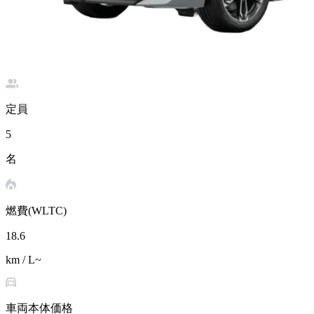
定員
5
名
燃費(WLTC)
18.6
km / L~
車両本体価格