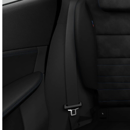
・力強く経済的なクリーン・ディーゼル搭載「X2
xDrive20d」
2.0L直列4気筒クリーン・ディーゼル・エンジンは、400Nm
という強力な最大トルクを低回転域から発生させ、アクセル
を踏み込んだ瞬間からパワフルな加速を味わえます。インテ
リジェント4輪駆動システム「xDrive」が組み合わされ、あ
らゆる路面状況で安定した走りを提供。WLTCモード燃費は
19.5km/L
と、お財布に優しいのも大きな魅力です。
●
安全装備
大切な人を乗せるからこそ、安全性にはこだわりたい。新型
X2は、BMWの最新鋭の運転支援システムを標準装備し、あ
らゆるシーンでドライバーをサポートします。
・高性能「ドライビング・アシスト・プロフェッショナ
ル」
アクティブ・クルーズ・コントロール（ストップ＆ゴー機能
付）や、車線逸脱警告システム、衝突回避・被害軽減ブレー
キなど、日常的に利用価値の高い機能を統合。特に高速道路
での渋滞時には、一定の条件下でステアリングから手を放す