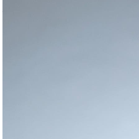
人や家族を乗せたり、たくさんの荷物を積んだりできる実用
性も重視する方。
X2の魅力
●
エクステリア
X2のデザインは、まさに「動く彫刻」です。BMWが「スポ
ーツ・アクティビティ・クーペ（SAC）」と呼ぶそのシルエ
ットは、SUVの力強さとクーペのエレガンスを見事に融合
させています。
・唯一無二の存在感を放つフロントフェイス
まず目に飛び込んでくるのは、大胆な六角形のキドニー・グ
リルです。特にオプションで選択可能な、グリル周囲が光る
「アイコニック・グロー」は、夜間において圧倒的な存在感
を放ち、新型X2の先進性を象徴します。鋭く切れ長のヘッ
ドライトとの組み合わせは、精悍で自信に満ちた表情を生み
出しています。