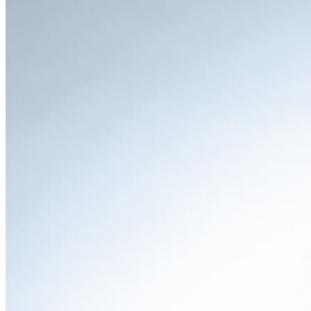
・心奪われる、流麗なクーペシルエット
サイドビューは、新型X2の真骨頂です。フロントからリア
にかけてなだらかに下降していくルーフラインは、スポーツ
カーのような躍動感を演出。大きく張り出したリアフェンダ
ーは、大地をしっかりと掴む安定感を感じさせます。全長
4,570mm × 全幅1,845mm × 全高1,575mmというボディサイズ
は、先代モデルよりも一回り大きくなりましたが、その巧み
なデザインにより、むしろ引き締まった印象を与えます。
・力強く、モダンなリアデザイン
ワイド感を強調する水平基調のリアコンビネーションランプ
と、ダイナミックなデザインのリアディフューザーが、スポ
ーティな走りを予感させます。クーペSUVならではの引き
締まったリアエンドは、後続車の記憶に鮮烈な印象を残すで
しょう。
●
インテリア
・BMWカーブド・ディスプレイが織りなす未来感