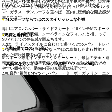
ペースは、後席を倒せば最大1,470Lまで拡大可能で、日常使
BMWならではの「駆け抜ける歓び」をしっかり味わえま
いからレジャーまで幅広く対応します。オプションのパノラ
す。
マ・ガラス・サンルーフを選べば、室内に圧倒的な開放感が
生まれます。
●
Mスポーツならではのスタイリッシュな外観
専用エアロバンパー・サイドスカート・18インチMスポーツ
ホイールを標準装備。クーペライクなフォルムと相まって、
●
燃費と走行性能
SUVとしての存在感が際立ちます。
X2は、ライフスタイルに合わせて選べる2つのパワートレイ
●
充実装備でコスパが高い
ンを用意。どちらもBMWならではの卓越した走行性能と、
優れた環境性能を両立しています。
Mスポーツ専用インテリアやレザーシート、最新の安全・運
転支援システムが標準装備。輸入SUVの中でも比較的求め
・高効率なガソリン・エンジン搭載「X2 sDrive20i」
やすい価格帯で、装備内容の充実度は抜群です。
2.0L直列4気筒BMWツインパワー・ターボ・ガソリン・エン
ジンは、最高出力150kW（204PS）、最大トルク300Nmを発
生。48Vマイルドハイブリッド・システムが組み合わされ、
発進時や加速時にモーターがエンジンをアシストすること
で、スムーズで力強い加速と燃費向上に貢献します。燃費は
WLTCモードで
14.6km/L
と、優れた数値を実現していま
す。