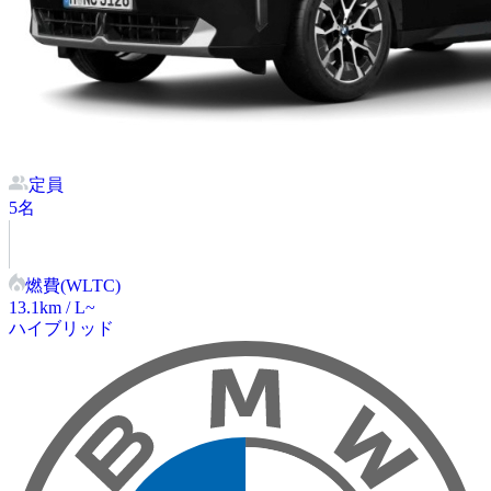
定員
5
名
燃費(WLTC)
13.1
km / L~
ハイブリッド