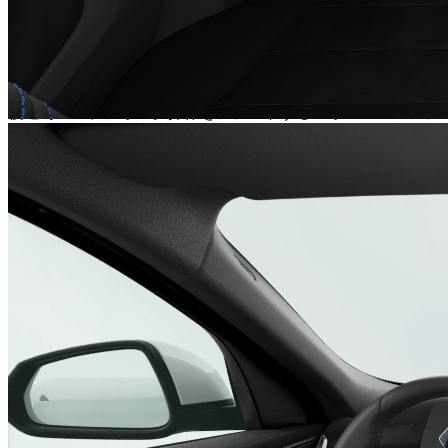
ことができる「ハンズ・オフ機能」が、ドライバーの疲労を
大幅に軽減します。
・
駐車をサポートする多彩な機能
後退時のステアリング操作をアシストする「リバース・アシ
スト」や、並列・縦列駐車を自動で行う「パーキング・アシ
スト」など、駐車が苦手な方でも安心の機能が充実していま
す。
●
エンキロのカーリースで、賢くX2に乗るという選択
エンキロのカーリースなら、頭金や初期費用を抑え、月額基
本料金と走った分に応じた距離料金の支払いで憧れの
「X2」に乗ることができます。自動車税、自賠責保険料を
月額基本料金に含めることもできるので、突発的な出費の心
配がありません。家計の管理が非常にしやすくなり、安心し
てカーライフを楽しめます。
また、契約期間や走行距離もあなたのライフスタイルに合わ
せて柔軟に選べるため、無理なく「X2」のある生活を始め