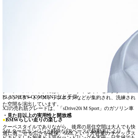
インストルメントパネルの主役は、10.25インチのインフォ
メーション・ディスプレイと、10.7インチのコントロール・
ディスプレイを一体化させた「BMWカーブド・ディスプレ
イ」です。ドライバーに向けてわずかに湾曲したこのディス
プレイは、視認性に優れるだけでなく、インテリア全体に先
進的な雰囲気をもたらします。最新の「BMWオペレーティ
ング・システム9」を搭載し、スマートフォンのような直感
的なタッチ操作が可能です。
・
ミニマルで機能的なコックピット
物理的なスイッチを最小限に抑え、スッキリとしたセンター
コンソールを実現。宙に浮いたように見える「フローティン
グ・アームレスト」には、コンパクトなギアセレクターやエ
PLANNER'S COMMENT
山上 千尋
ンジンスタート／ストップボタンなどが集約され、洗練され
た空間を演出しています。
X2の売れ筋グレードは、「sDrive20i M Sport」のガソリン車
・見た目以上の実用性と開放感
●
BMWらしい走りの楽しさ
クーペスタイルでありながら、後席の居住空間は大人でも快
2.0Lターボエンジンと軽快なFRベースの駆動系により、キ
適に過ごせる広さを確保。560Lという大容量のラゲッジス
ビキビとした加速と上質なハンドリングを実現。日常域でも