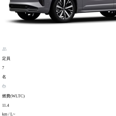
定員
7
名
燃費(WLTC)
11.4
km / L~