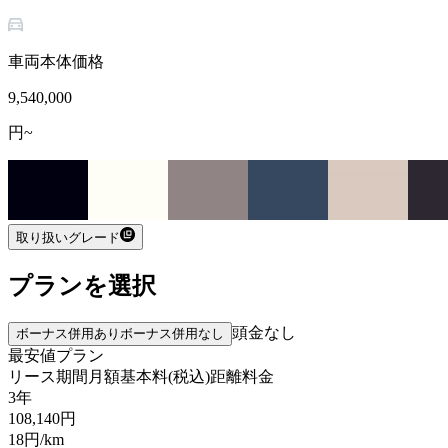
車両本体価格
9,540,000
円~
取り扱いグレード
プランを選択
頭金なし
ボーナス併用あり
ボーナス併用なし
最安値プラン
リース期間
月額基本料(税込)
距離料金
3年
108,140
円
18
円/km