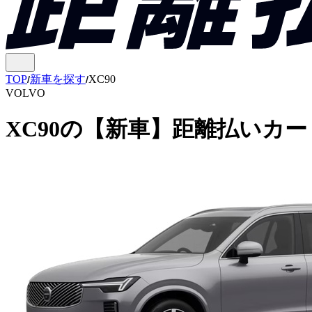
TOP
新車を探す
XC90
VOLVO
XC90
の
【新車】距離払いカー