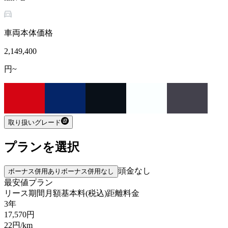
車両本体価格
2,149,400
円~
取り扱いグレード
プランを選択
頭金なし
ボーナス併用あり
ボーナス併用なし
最安値プラン
リース期間
月額基本料(税込)
距離料金
3年
17,570
円
22
円/km