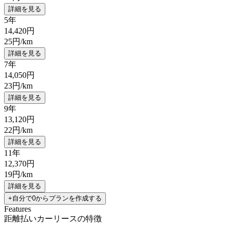
詳細を見る
5年
14,420
円
25
円/km
詳細を見る
7年
14,050
円
23
円/km
詳細を見る
9年
13,120
円
22
円/km
詳細を見る
11年
12,370
円
19
円/km
詳細を見る
+自分で0からプランを作成する
Features
距離払いカーリースの特徴