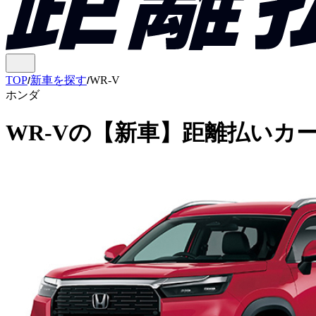
TOP
新車を探す
WR-V
ホンダ
WR-V
の
【新車】距離払いカ