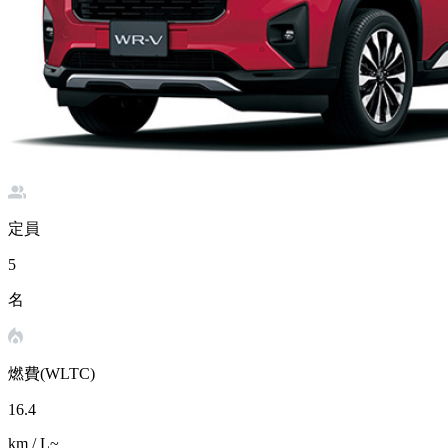
定員
5
名
燃費(WLTC)
16.4
km / L~