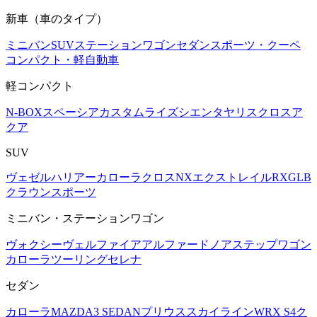
新車（車のタイプ）
ミニバン
SUV
ステーションワゴン
セダン
スポーツ・クーペ
コンパクト・軽自動車
軽コンパクト
N-BOX
スペーシアカスタム
ライズ
シエンタ
ヤリスクロス
ア
クア
SUV
ヴェゼル
ハリアー
カローラクロス
NX
エクストレイル
RX
GLB
クラウンスポーツ
ミニバン・ステーションワゴン
ヴォクシー
ヴェルファイア
アルファード
ノア
ステップワゴン
カローラツーリング
セレナ
セダン
カローラ
MAZDA3 SEDAN
プリウス
スカイライン
WRX S4
ク