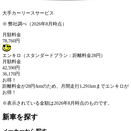
大手カーリースサービス
※ 弊社調べ（2026年8月時点）
月額料金
78,760
円
エンキロ
（スタンダードプラン：距離料金28円）
月額料金
42,590
円
36,170
円
お得！
距離料金が
28
円/km
のため、
月間走行
1,291
km
まで
エンキロが
お得！
※表示されている金額は
2026年8月
時点のものです。
新車を探す