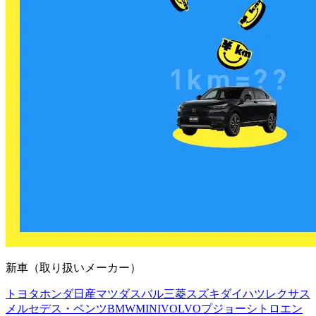
新車（取り扱いメーカー）
トヨタ
ホンダ
日産
マツダ
スバル
三菱
スズキ
ダイハツ
レクサス
メルセデス・ベンツ
BMW
MINI
VOLVO
プジョー
シトロエン