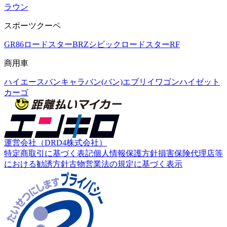
ラウン
スポーツクーペ
GR86
ロードスター
BRZ
シビック
ロードスターRF
商用車
ハイエースバン
キャラバン(バン)
エブリイワゴン
ハイゼット
カーゴ
運営会社（DRD4株式会社）
特定商取引に基づく表記
個人情報保護方針
損害保険代理店等
における勧誘方針
古物営業法の規定に基づく表示