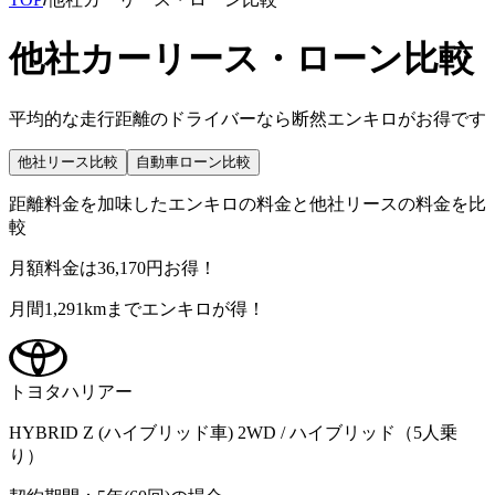
他社カーリース・ローン比較
平均的な走行距離のドライバーなら断然エンキロがお得です
他社リース比較
自動車ローン比較
距離料金を加味したエンキロの料金と他社リースの料金を比
較
月額料金は
36,170
円
お得！
月間
1,291
km
までエンキロが得！
トヨタ
ハリアー
HYBRID Z (ハイブリッド車) 2WD / ハイブリッド（5人乗
り）