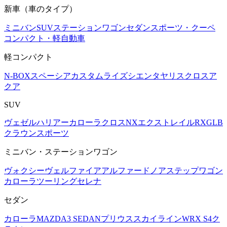
新車（車のタイプ）
ミニバン
SUV
ステーションワゴン
セダン
スポーツ・クーペ
コンパクト・軽自動車
軽コンパクト
N-BOX
スペーシアカスタム
ライズ
シエンタ
ヤリスクロス
ア
クア
SUV
ヴェゼル
ハリアー
カローラクロス
NX
エクストレイル
RX
GLB
クラウンスポーツ
ミニバン・ステーションワゴン
ヴォクシー
ヴェルファイア
アルファード
ノア
ステップワゴン
カローラツーリング
セレナ
セダン
カローラ
MAZDA3 SEDAN
プリウス
スカイライン
WRX S4
ク