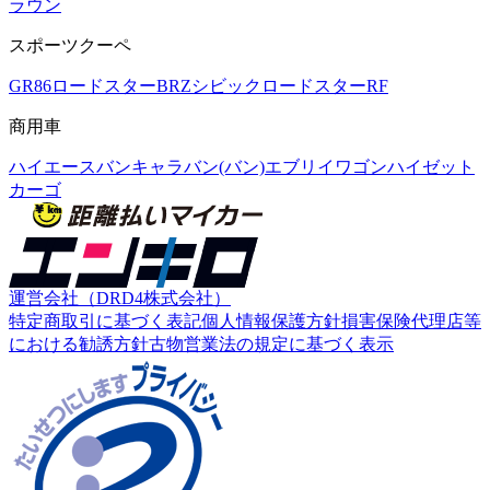
ラウン
スポーツクーペ
GR86
ロードスター
BRZ
シビック
ロードスターRF
商用車
ハイエースバン
キャラバン(バン)
エブリイワゴン
ハイゼット
カーゴ
運営会社（DRD4株式会社）
特定商取引に基づく表記
個人情報保護方針
損害保険代理店等
における勧誘方針
古物営業法の規定に基づく表示