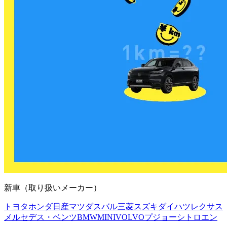
新車（取り扱いメーカー）
トヨタ
ホンダ
日産
マツダ
スバル
三菱
スズキ
ダイハツ
レクサス
メルセデス・ベンツ
BMW
MINI
VOLVO
プジョー
シトロエン