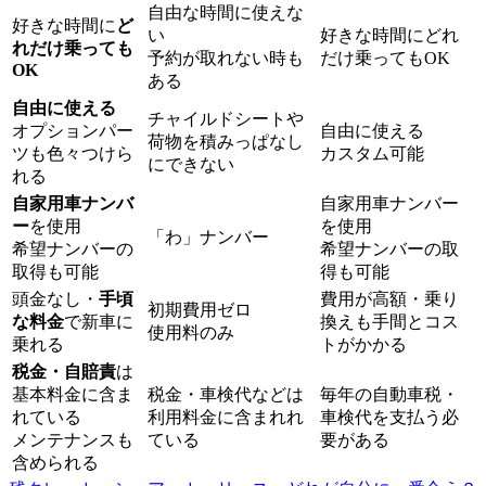
自由な時間に使えな
好きな時間に
ど
い
好きな時間にどれ
れだけ乗っても
予約が取れない時も
だけ乗ってもOK
OK
ある
自由に使える
チャイルドシートや
オプションパー
自由に使える
荷物を積みっぱなし
ツも色々つけら
カスタム可能
にできない
れる
自家用車ナンバ
自家用車ナンバー
ー
を使用
を使用
「わ」ナンバー
希望ナンバーの
希望ナンバーの取
取得も可能
得も可能
頭金なし・
手頃
費用が高額・乗り
初期費用ゼロ
な料金
で新車に
換えも手間とコス
使用料のみ
乗れる
トがかかる
税金・自賠責
は
基本料金に含ま
税金・車検代などは
毎年の自動車税・
れている
利用料金に含まれれ
車検代を支払う必
メンテナンスも
ている
要がある
含められる