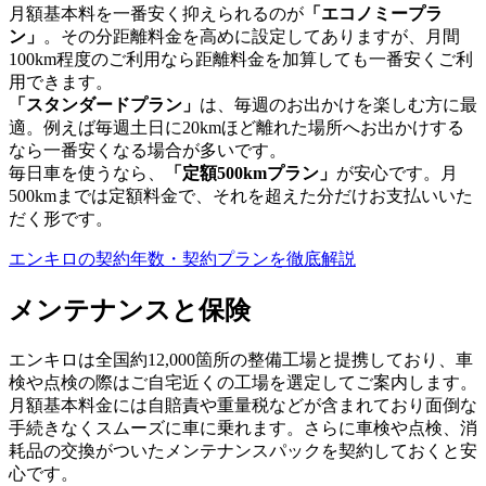
月額基本料を一番安く抑えられるのが
「エコノミープラ
ン」
。その分距離料金を高めに設定してありますが、月間
100km程度のご利用なら距離料金を加算しても一番安くご利
用できます。
「スタンダードプラン」
は、毎週のお出かけを楽しむ方に最
適。例えば毎週土日に20kmほど離れた場所へお出かけする
なら一番安くなる場合が多いです。
毎日車を使うなら、
「定額500kmプラン」
が安心です。月
500kmまでは定額料金で、それを超えた分だけお支払いいた
だく形です。
エンキロの契約年数・契約プランを徹底解説
メンテナンスと保険
エンキロは全国約12,000箇所の整備工場と提携しており、車
検や点検の際はご自宅近くの工場を選定してご案内します。
月額基本料金には自賠責や重量税などが含まれており面倒な
手続きなくスムーズに車に乗れます。さらに車検や点検、消
耗品の交換がついたメンテナンスパックを契約しておくと安
心です。