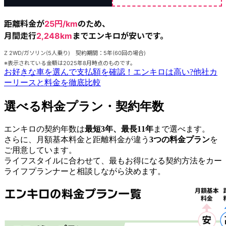
距離料金が
25円/km
のため、
月間走行
2,248km
までエンキロ
が安いです。
Z 2WD/ガソリン(5人乗り) 契約期間：5年(60回の場合)
※表示されている金額は2025年8月時点のものです。
お好きな車を選んで支払額を確認！
エンキロは高い?
他社カ
ーリースと料金を徹底比較
選べる料金プラン・契約年数
エンキロの契約年数は
最短3年、最長11年
まで選べます。
さらに、月額基本料金と距離料金が違う
3つの料金プラン
を
ご用意しています。
ライフスタイルに合わせて、最もお得になる契約方法をカー
ライフプランナーと相談しながら決めます。